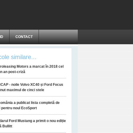
ID
CONTACT
cole similare...
roleasing Motors a marcat în 2018 cel
n an post-criză
CAP - noile Volvo XC40 și Ford Focus
inut maximul de cinci stele
omânia a publicat lista completă de
i pentru noul EcoSport
arul Ford Mustang a primit o nou ediție
ă Bullitt