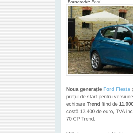
Fotocredit:
Ford
Noua generație
Ford Fiesta
p
prețul de start pentru versiun
echipare
Trend
fiind de
11.90
costă 12.400 de euro, TVA inc
70 CP Trend.