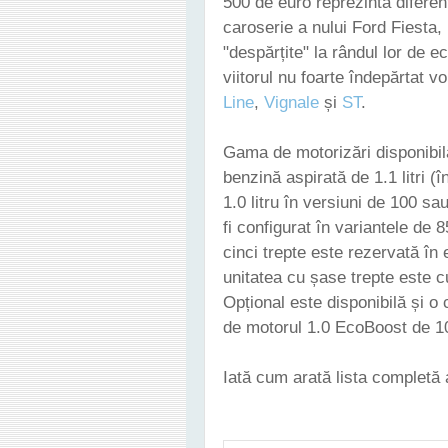
500 de euro reprezintă diferen
caroserie a nului Ford Fiesta, 
"despărțite" la rândul lor de e
viitorul nu foarte îndepărtat v
Line
,
Vignale
și
ST
.
Gama de motorizări disponibil
benzină aspirată de 1.1 litri 
1.0 litru în versiuni de 100 sa
fi configurat în variantele de
cinci trepte este rezervată în e
unitatea cu șase trepte este cu
Opțional este disponibilă și o
de motorul 1.0 EcoBoost de 1
Iată cum arată lista completă a