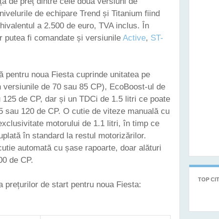
ța de preț dintre cele două versiuni de
nivelurile de echipare Trend și Titanium fiind
chivalentul a 2.500 de euro, TVA inclus. În
or putea fi comandate și versiunile
Active
,
ST-
ă pentru noua Fiesta cuprinde unitatea pe
(în versiunile de 70 sau 85 CP), EcoBoost-ul de
u 125 de CP, dar și un TDCi de 1.5 litri ce poate
 85 sau 120 de CP. O cutie de viteze manuală cu
xclusivitate motorului de 1.1 litri, în timp ce
plată în standard la restul motorizărilor.
 cutie automată cu șase rapoarte, doar alături
00 de CP.
TOP CIT
 prețurilor de start pentru noua Fiesta: