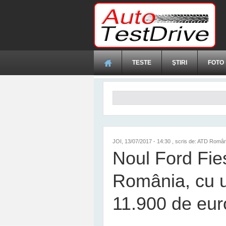
Mergi la conţinutul principal
TESTE
ŞTIRI
FOTO
Formular de căutare
JOI, 13/07/2017 - 14:30
, scris de: ATD Român
Noul Ford Fies
România, cu u
11.900 de eur