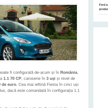
Ford a
produs
oate fi configurată de-acum și în
România
,
ea
1.1 70 CP
, caroserie în
3 uși
și nivel de
0 de euro
. Cea mai ieftină Fiesta în cinci uși
lus, dacă este comandată în configurația 1.1