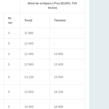
Nivel de echipare | Preț (EURO, TVA
inclus)
Nr.
Trend
Titanium
uși
3
11.900
-
5
12.400
-
3
12.400
14.900
5
12.900
15.400
3
13.150
15.650
5
13.650
16.150
3
14.400
16.900