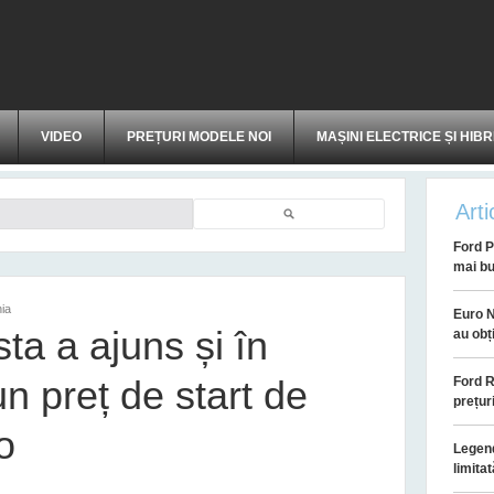
VIDEO
PREȚURI MODELE NOI
MAȘINI ELECTRICE ȘI HIBR
Arti
Căutare
Ford P
mai bu
ia
Euro N
ta a ajuns și în
au obț
n preț de start de
Ford R
prețur
o
Legend
limitat