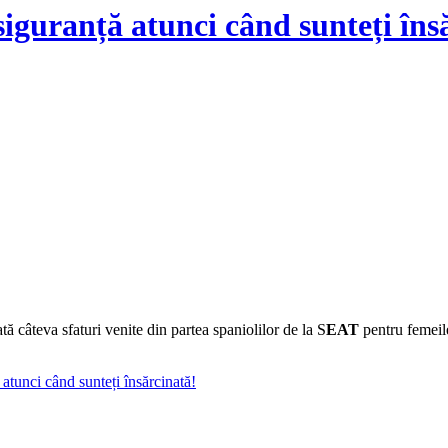
iguranță atunci când sunteți îns
tă câteva sfaturi venite din partea spaniolilor de la S
EAT
pentru femeile
atunci când sunteți însărcinată!