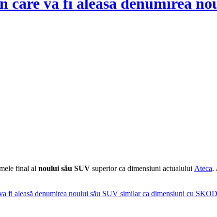
in care va fi aleasă denumirea no
mele final al
noului său SUV
superior ca dimensiuni actualului
Ateca
.
e va fi aleasă denumirea noului său SUV similar ca dimensiuni cu SK