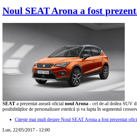
Noul SEAT Arona a fost prezentat 
SEAT
a prezentat aseară oficial
noul Arona
- cel de-al doilea SUV d
posibilităților de personalizare estetică și va lupta în segmentul crosso
Citește mai mult
despre Noul SEAT Arona a fost prezentat oficial.
Lun, 22/05/2017 - 12:00