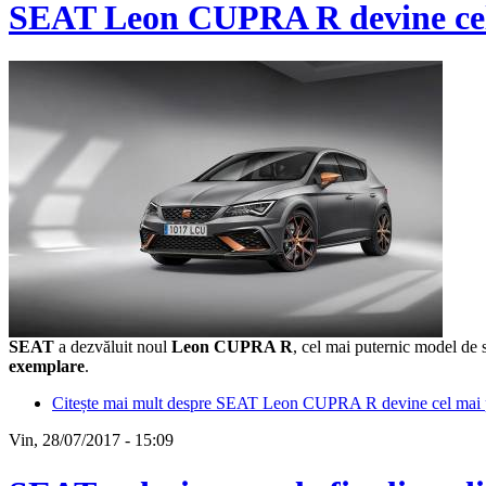
SEAT Leon CUPRA R devine cel m
SEAT
a dezvăluit noul
Leon CUPRA R
, cel mai puternic model de
exemplare
.
Citește mai mult
despre SEAT Leon CUPRA R devine cel mai pute
Vin, 28/07/2017 - 15:09