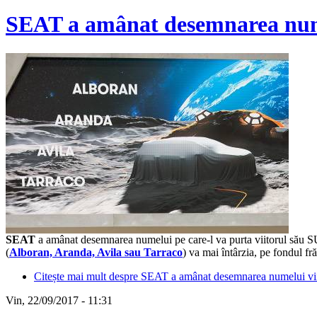
SEAT a amânat desemnarea numel
SEAT
a amânat desemnarea numelui pe care-l va purta viitorul său SU
(
Alboran, Aranda, Avila sau Tarraco
) va mai întârzia, pe fondul f
Citește mai mult
despre SEAT a amânat desemnarea numelui viit
Vin, 22/09/2017 - 11:31