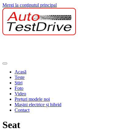
Mergi la conţinutul principal
Acasă
Teste
Ştiri
Foto
Video
Prețuri modele noi
Mașini electrice și hibrid
Contact
Seat