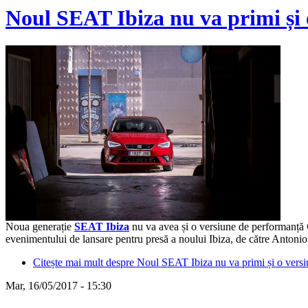
Noul SEAT Ibiza nu va primi ș
Noua generație
SEAT Ibiza
nu va avea și o versiune de performanță
evenimentului de lansare pentru presă a noului Ibiza, de către Antoni
Citește mai mult
despre Noul SEAT Ibiza nu va primi și o ve
Mar, 16/05/2017 - 15:30