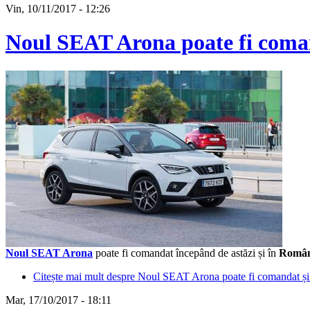
Vin, 10/11/2017 - 12:26
Noul SEAT Arona poate fi coman
Noul SEAT Arona
poate fi comandat începând de astăzi și în
Român
Citește mai mult
despre Noul SEAT Arona poate fi comandat și 
Mar, 17/10/2017 - 18:11