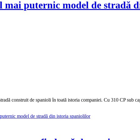
ai puternic model de stradă din
 stradă construit de spanioli în toată istoria companiei. Cu 310 CP su
rnic model de stradă din istoria spaniolilor