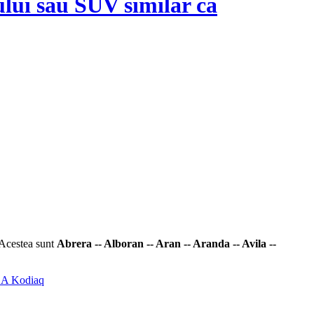
ului său SUV similar ca
 Acestea sunt
Abrera -- Alboran -- Aran -- Aranda -- Avila --
ODA Kodiaq