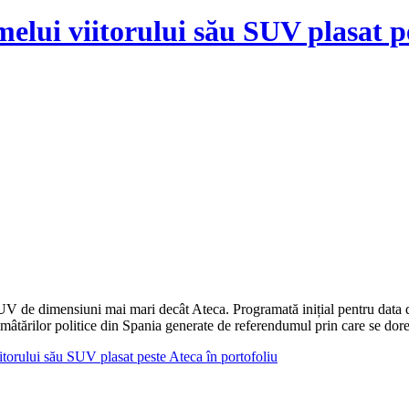
ui viitorului său SUV plasat pes
V de dimensiuni mai mari decât Ateca. Programată inițial pentru data de
rămâtărilor politice din Spania generate de referendumul prin care se dor
orului său SUV plasat peste Ateca în portofoliu