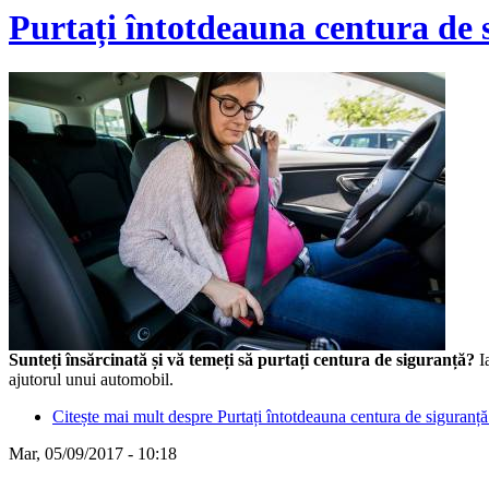
Purtați întotdeauna centura de s
Sunteți însărcinată și vă temeți să purtați centura de siguranță?
Ia
ajutorul unui automobil.
Citește mai mult
despre Purtați întotdeauna centura de siguranță 
Mar, 05/09/2017 - 10:18