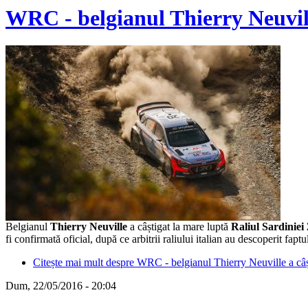
WRC - belgianul Thierry Neuvill
Belgianul
Thierry Neuville
a câștigat la mare luptă
Raliul Sardiniei
fi confirmată oficial, după ce arbitrii raliului italian au descoperit 
Citește mai mult
despre WRC - belgianul Thierry Neuville a câș
Dum, 22/05/2016 - 20:04