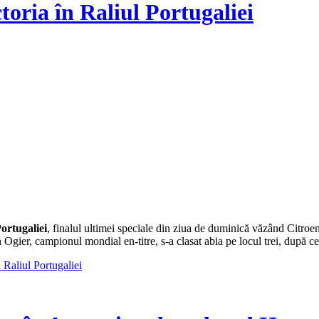
oria în Raliul Portugaliei
ortugaliei
, finalul ultimei speciale din ziua de duminică văzând Citro
ier, campionul mondial en-titre, s-a clasat abia pe locul trei, după c
Raliul Portugaliei