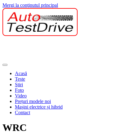
Mergi la conţinutul principal
Acasă
Teste
Ştiri
Foto
Video
Prețuri modele noi
Mașini electrice și hibrid
Contact
WRC