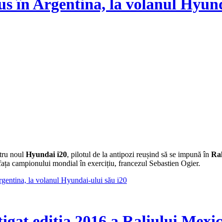
în Argentina, la volanul Hyund
tru noul
Hyundai i20
, pilotul de la antipozi reușind să se impună în
Ral
ața campionului mondial în exercițiu, francezul Sebastien Ogier.
entina, la volanul Hyundai-ului său i20
igat ediția 2016 a Raliului Mexic