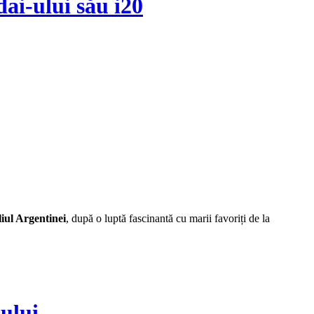
ai-ului său i20
iul Argentinei
, după o luptă fascinantă cu marii favoriți de la
ului