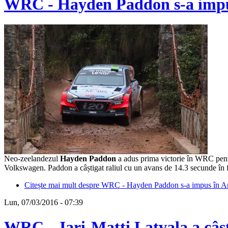
WRC - Hayden Paddon s-a impus 
Neo-zeelandezul
Hayden Paddon
a adus prima victorie în WRC pen
Volkswagen. Paddon a câștigat raliul cu un avans de 14.3 secunde în f
Citește mai mult
despre WRC - Hayden Paddon s-a impus în Arg
Lun, 07/03/2016 - 07:39
WRC - Jari-Matti Latvala a câșt