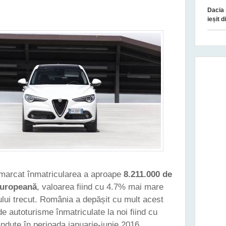
Dacia
ieșit 
marcat înmatricularea a aproape
8.211.000 de
Europeană
, valoarea fiind cu 4.7% mai mare
ului trecut. România a depășit cu mult acest
e autoturisme înmatriculate la noi fiind cu
ndute în perioada ianuarie-iunie 2016.