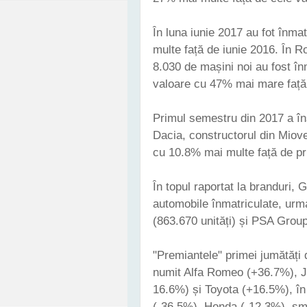
În luna iunie 2017 au fot înma
multe față de iunie 2016. În R
8.030 de mașini noi au fost în
valoare cu 47% mai mare față 
Primul semestru din 2017 a în
Dacia, constructorul din Miov
cu 10.8% mai multe față de pr
În topul raportat la branduri,
automobile înmatriculate, urma
(863.670 unități) și PSA Group
"Premiantele" primei jumătăți 
numit Alfa Romeo (+36.7%), 
16.6%) și Toyota (+16.5%), în
(-36.5%), Honda (-12.3%), sm