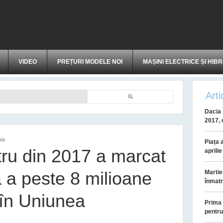
VIDEO
PREȚURI MODELE NOI
MAȘINI ELECTRICE ȘI HIBR
Arti
Căutare
Dacia 
2017, 
ia
Piața 
ru din 2017 a marcat
aprili
 a peste 8 milioane
Martie
înmatr
 în Uniunea
Prima 
pentru