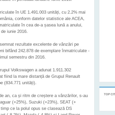
triculate în UE 1.491.003 unități, cu 2.2% mai
omânia, conform datelor statistice ale ACEA,
matriculate în cea de-a șasea lună a anului,
de iunie 2016.
semnat rezultate excelente de vânzări pe
eni bifând 242.878 de exemplare înmatriculate -
imul semestru din 2016.
 Grupul Volkswagen a adunat 1.911.302
t fiind la mare distanță de Grupul Renault
e (834.771 unități).
TOP CIT
de an, ca și ritm de creștere a vânzărilor, s-au
Jaguar (+25%), Suzuki (+23%), SEAT (+
 timp ce la polul opus se clasează DS
art (-8.2%), Mazda (-4.8%) și Land Rover