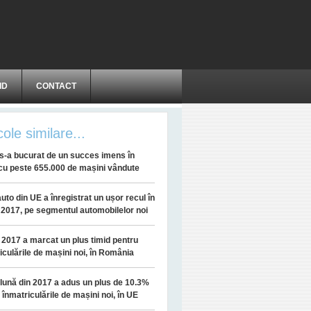
ID
CONTACT
cole similare...
s-a bucurat de un succes imens în
cu peste 655.000 de mașini vândute
auto din UE a înregistrat un ușor recul în
e 2017, pe segmentul automobilelor noi
 2017 a marcat un plus timid pentru
iculările de mașini noi, în România
lună din 2017 a adus un plus de 10.3%
 înmatriculările de mașini noi, în UE