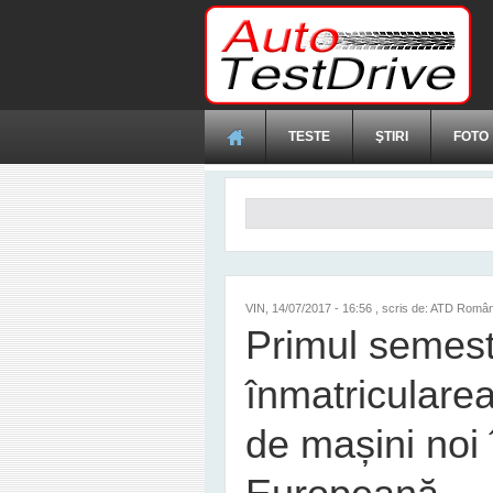
Mergi la conţinutul principal
TESTE
ŞTIRI
FOTO
Formular de căutare
VIN, 14/07/2017 - 16:56
, scris de: ATD Român
Primul semest
înmatricularea
de mașini noi