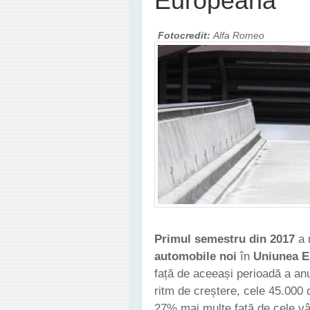
Europeană
Fotocredit:
Alfa Romeo
Primul semestru din 2017
a 
automobile noi
în
Uniunea 
față de aceeași perioadă a an
ritm de creștere, cele 45.000 d
27% mai multe față de cele vâ