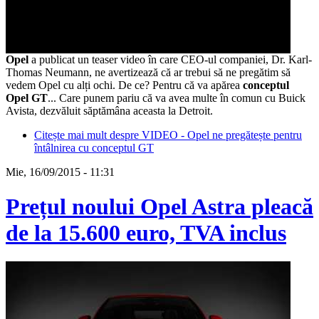
Opel
a publicat un teaser video în care CEO-ul companiei, Dr. Karl-
Thomas Neumann, ne avertizează că ar trebui să ne pregătim să
vedem Opel cu alți ochi. De ce? Pentru că va apărea
conceptul
Opel GT
... Care punem pariu că va avea multe în comun cu Buick
Avista, dezvăluit săptămâna aceasta la Detroit.
Citește mai mult
despre VIDEO - Opel ne pregătește pentru
întâlnirea cu conceptul GT
Mie, 16/09/2015 - 11:31
Prețul noului Opel Astra pleacă
de la 15.600 euro, TVA inclus