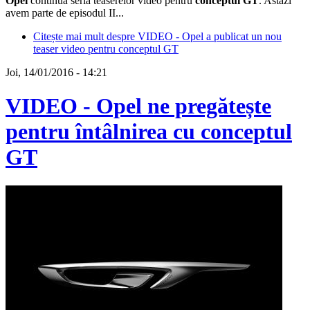
Opel
continuă seria teaserelor video pentru
conceptul GT
. Astăzi
avem parte de episodul II...
Citește mai mult
despre VIDEO - Opel a publicat un nou
teaser video pentru conceptul GT
Joi, 14/01/2016 - 14:21
VIDEO - Opel ne pregătește
pentru întâlnirea cu conceptul
GT