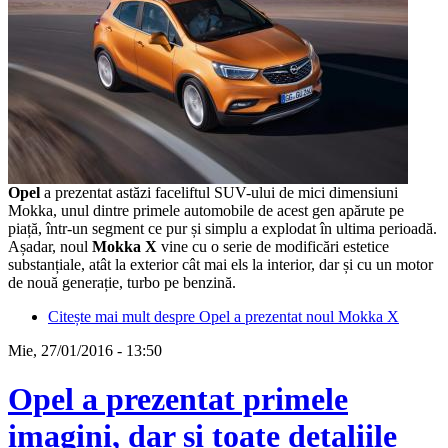
Opel
a prezentat astăzi faceliftul SUV-ului de mici dimensiuni
Mokka, unul dintre primele automobile de acest gen apărute pe
piață, într-un segment ce pur și simplu a explodat în ultima perioadă.
Așadar, noul
Mokka X
vine cu o serie de modificări estetice
substanțiale, atât la exterior cât mai els la interior, dar și cu un motor
de nouă generație, turbo pe benzină.
Citește mai mult
despre Opel a prezentat noul Mokka X
Mie, 27/01/2016 - 13:50
Opel a prezentat primele
imagini, dar și toate detaliile