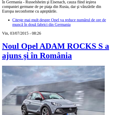
în Germania - Russelsheim şi Eisenach, cauza fiind ieşirea
companiei germane de pe piaţa din Rusia, dar şi vânzările din
Europa neconforme cu aşteptările.
Citește mai mult
despre Opel va reduce numărul de ore de
muncă în două fabrici din Germania
Vin, 03/07/2015 - 08:26
Noul Opel ADAM ROCKS S a
ajuns şi în România