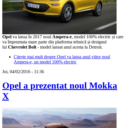
Opel
va lansa în 2017 noul
Ampera-e
, model 100% electric și care
va împrumuta mare parte din platforma tehnică și designul
lui
Chevrolet Bolt
- model lansat anul acesta la Detroit.
Citește mai mult
despre Opel va lansa anul viitor noul
Ampera-e, un model 100% electric
Joi, 04/02/2016 - 11:36
Opel a prezentat noul Mokka
X