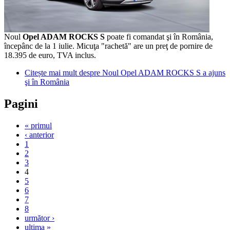
Noul
Opel ADAM ROCKS S
poate fi comandat şi în România,
începânc de la 1 iulie. Micuţa "rachetă" are un preţ de pornire de
18.395 de euro, TVA inclus.
Citește mai mult
despre Noul Opel ADAM ROCKS S a ajuns
şi în România
Pagini
« primul
‹ anterior
1
2
3
4
5
6
7
8
următor ›
ultima »