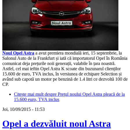
Noul Opel Astra
a avut premiera mondială ieri, 15 septembrie, la
Salonul Auto de la Frankfurt și iată că importatorul Opel în România
comunicat deja prețurile noii generații, valabile în țara noastră.
Astfel, cel mai ieftin Opel Astra K scoate din buzunarul clienților
15.600 de euro, TVA inclus, în versiunea de echipare Selection și
având sub capotă un motor pe benzină de 1.4 litri ce dezvoltă 100 de
CP.
Citește mai mult
despre Prețul noului Opel Astra pleacă de la
15.600 euro, TVA inclus
Joi, 10/09/2015 - 11:53
Opel a dezvăluit noul Astra