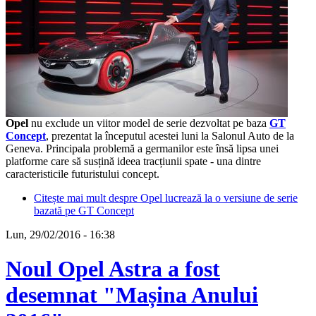
Opel
nu exclude un viitor model de serie dezvoltat pe baza
GT
Concept
, prezentat la începutul acestei luni la Salonul Auto de la
Geneva. Principala problemă a germanilor este însă lipsa unei
platforme care să susțină ideea tracțiunii spate - una dintre
caracteristicile futuristului concept.
Citește mai mult
despre Opel lucrează la o versiune de serie
bazată pe GT Concept
Lun, 29/02/2016 - 16:38
Noul Opel Astra a fost
desemnat "Mașina Anului