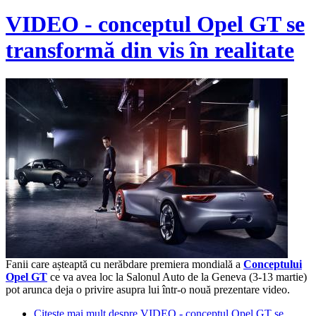
VIDEO - conceptul Opel GT se
transformă din vis în realitate
Fanii care așteaptă cu nerăbdare premiera mondială a
Conceptului
Opel GT
ce va avea loc la Salonul Auto de la Geneva (3-13 martie)
pot arunca deja o privire asupra lui într-o nouă prezentare video.
Citește mai mult
despre VIDEO - conceptul Opel GT se