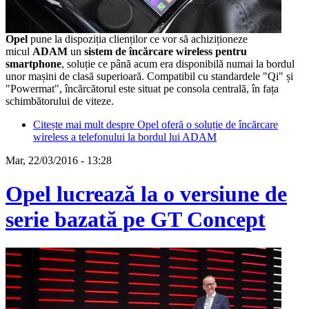
Opel
pune la dispoziția clienților ce vor să achiziționeze
micul
ADAM
un
sistem de încărcare wireless pentru
smartphone
, soluție ce până acum era disponibilă numai la bordul
unor mașini de clasă superioară. Compatibil cu standardele "Qi" și
"Powermat", încărcătorul este situat pe consola centrală, în fața
schimbătorului de viteze.
Citește mai mult
despre Opel oferă o soluție de încărcare
wireless a telefonului la bordul lui ADAM
Mar, 22/03/2016 - 13:28
Opel lucrează la o versiune de
serie bazată pe GT Concept