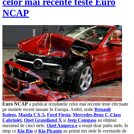
celor mai recente teste Euro
NCAP
Euro NCAP
a publicat rezultatele celor mai recente teste efectuate
pe modele recent lansate în Europa. Astfel, noile
Renault
Koleos
,
Mazda CX-5
,
Ford Fiesta
,
Mercedes-Benz C-Class
Cabriolet
,
Opel Grandland X
și
Jeep Compass
au obținut
maximul de cinci stele,
Opel Ampera-e
a reușit doar patru stele, în
timp ce
Kia Rio
și
Kia Picanto
au primit trei stele în versiunile de