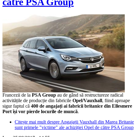
către PSA Group
Francezii de la
PSA Group
au de gând să restructureze radical
activitățile de producție din fabricile
Opel/Vauxhall
, fiind aproape
sigur faptul că
400 de angajați ai fabricii britanice din Ellesmere
Port își vor pierde locurile de muncă
.
Citește mai mult
despre Angajații Vauxhall din Marea Britanie
sunt primele "victime" ale achiziției Opel de către PSA Group