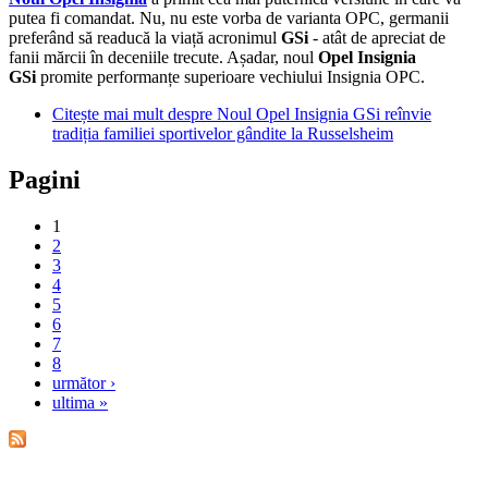
putea fi comandat. Nu, nu este vorba de varianta OPC, germanii
preferând să readucă la viață acronimul
GSi
- atât de apreciat de
fanii mărcii în deceniile trecute. Așadar, noul
Opel Insignia
GSi
promite performanțe superioare vechiului Insignia OPC.
Citește mai mult
despre Noul Opel Insignia GSi reînvie
tradiția familiei sportivelor gândite la Russelsheim
Pagini
1
2
3
4
5
6
7
8
următor ›
ultima »