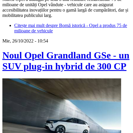
milioane de unități Opel vândute - vehicule care au asigurat
accesibilitatea inovațiilor pentru o gamă largă de cumpărători, dar și
mobilitatea publicului larg.
Citește mai mult
despre Bornă istorică - Opel a produs 75 de
milioane de vehicule
Mie, 26/10/2022 - 10:54
Noul Opel Grandland GSe - un
SUV plug-in hybrid de 300 CP