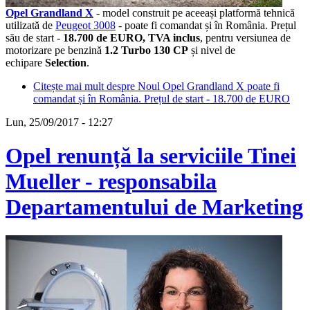
Opel Grandland X
- model construit pe aceeași platformă tehnică
utilizată de
Peugeot 3008
- poate fi comandat și în România. Prețul
său de start -
18.700 de EURO, TVA inclus
, pentru versiunea de
motorizare pe benzină
1.2 Turbo 130 CP
și nivel de
echipare
Selection
.
Citește mai mult
despre Noul Opel Grandland X poate fi
comandat și în România. Prețul de start - 18.700 de EURO
Lun, 25/09/2017 - 12:27
Opel renunță la serviciile Tinei
Mueller - responsabila
Departamentului de Marketing