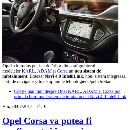
Opel
a introdus pe lista dotărilor din configuratorul
modelelor
KARL
,
ADAM
și
Corsa
un
nou sistem de
infotainment
. Botezat
Navi 4.0 IntelliLink
, noul sistem integrează
hărți de navigație și toate opțiunile tehnologiei Opel OnStar.
Citește mai mult
despre Opel KARL, ADAM și Corsa pot
primi la bord noul sistem de infotainment Navi 4.0 IntelliLink
Vin, 28/07/2017 - 14:10
Opel Corsa va putea fi