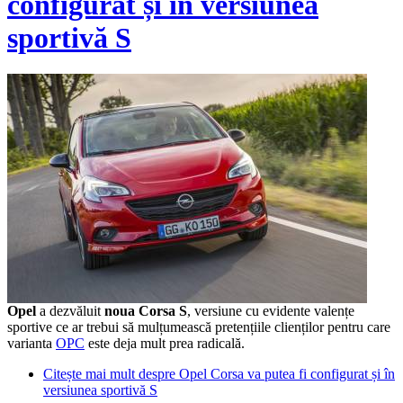
configurat și în versiunea
sportivă S
Opel
a dezvăluit
noua Corsa S
, versiune cu evidente valențe
sportive ce ar trebui să mulțumească pretențiile clienților pentru care
varianta
OPC
este deja mult prea radicală.
Citește mai mult
despre Opel Corsa va putea fi configurat și în
versiunea sportivă S