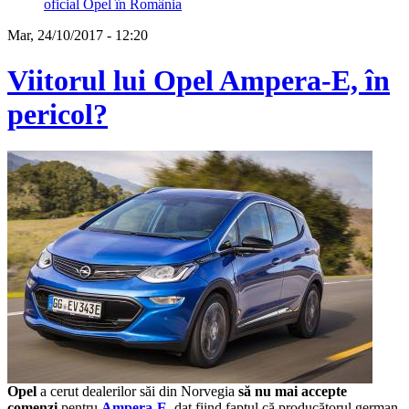
oficial Opel în România
Mar, 24/10/2017 - 12:20
Viitorul lui Opel Ampera-E, în
pericol?
Opel
a cerut dealerilor săi din Norvegia
să nu mai accepte
comenzi
pentru
Ampera-E
, dat fiind faptul că producătorul german