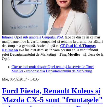
Intrarea Opel sub umbrela Grupului PSA
face ca din ce în ce mai
mulți oameni de la vârful companiei să renunțe la drumul lor alături
de compania germană. Astfel, după ce
CEO-ul Karl-Thomas
Neumann
și-a înaintat demisia în vara acestui an, a venit rândul
șefei Departamentului de Marketing -
Tina Mueller
- să plece de la
Opel.
Citește mai mult
despre Opel renunță la serviciile Tinei
Mueller - responsabila Departamentului de Marketing
Mie, 06/09/2017 - 14:35
Ford Fiesta, Renault Koleos și
Mazda CX-5 sunt "fruntașele"