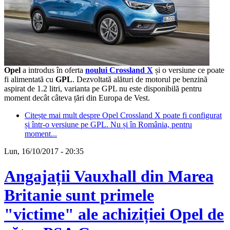
Opel
a introdus în oferta
noului Crossland X
și o versiune ce poate
fi alimentată cu
GPL
. Dezvoltată alături de motorul pe benzină
aspirat de 1.2 litri, varianta pe GPL nu este disponibilă pentru
moment decât câteva țări din Europa de Vest.
Citește mai mult
despre Opel Crossland X poate fi configurat
și într-o versiune pe GPL. Nu și în România, pentru
moment...
Lun, 16/10/2017 - 20:35
Angajații Vauxhall din Marea
Britanie sunt primele
"victime" ale achiziției Opel de