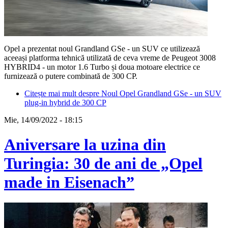
Opel a prezentat noul Grandland GSe - un SUV ce utilizează
aceeași platforma tehnică utilizată de ceva vreme de Peugeot 3008
HYBRID4 - un motor 1.6 Turbo și doua motoare electrice ce
furnizează o putere combinată de 300 CP.
Citește mai mult
despre Noul Opel Grandland GSe - un SUV
plug-in hybrid de 300 CP
Mie, 14/09/2022 - 18:15
Aniversare la uzina din
Turingia: 30 de ani de „Opel
made in Eisenach”