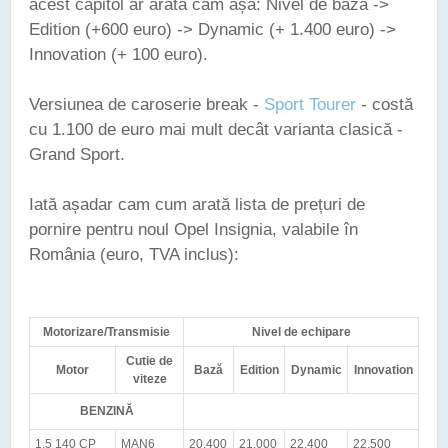
acest capitol ar arăta cam așa: Nivel de bază ->
Edition (+600 euro) -> Dynamic (+ 1.400 euro) ->
Innovation (+ 100 euro).
Versiunea de caroserie break -
Sport Tourer
- costă
cu 1.100 de euro mai mult decât varianta clasică -
Grand Sport.
Iată așadar cam cum arată lista de prețuri de
pornire pentru noul Opel Insignia, valabile în
România (euro, TVA inclus):
Motorizare/Transmisie
Nivel de echipare
Cutie de
Motor
Bază
Edition
Dynamic
Innovation
viteze
BENZINĂ
1.5 140 CP
MAN6
20.400
21.000
22.400
22.500