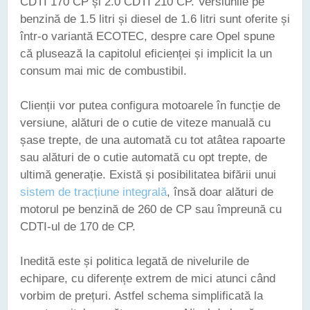
CDTI 170 CP și 2.0 CDTI 210 CP. Versiunile pe
benzină de 1.5 litri și diesel de 1.6 litri sunt oferite și
într-o variantă ECOTEC, despre care Opel spune
că plusează la capitolul eficienței și implicit la un
consum mai mic de combustibil.
Clienții vor putea configura motoarele în funcție de
versiune, alături de o cutie de viteze manuală cu
șase trepte, de una automată cu tot atâtea rapoarte
sau alături de o cutie automată cu opt trepte, de
ultimă generație. Există și posibilitatea bifării unui
sistem de tracțiune integrală
, însă doar alături de
motorul pe benzină de 260 de CP sau împreună cu
CDTI-ul de 170 de CP.
Inedită este și politica legată de nivelurile de
echipare, cu diferențe extrem de mici atunci când
vorbim de prețuri. Astfel schema simplificată la