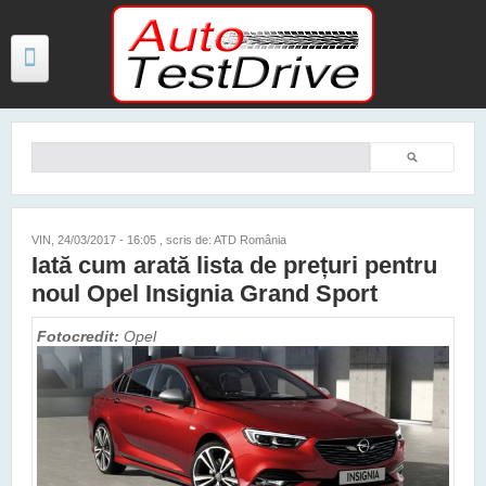
Mergi la conţinutul principal
Căutare
Formular de căutare
TESTE
ŞTIRI
VIN, 24/03/2017 - 16:05
, scris de: ATD România
Iată cum arată lista de prețuri pentru
FOTO
noul Opel Insignia Grand Sport
VIDEO
Fotocredit:
Opel
PREȚURI MODELE NOI
MAȘINI ELECTRICE ȘI HIBRID
CONTACT