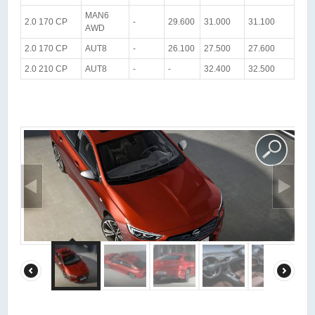
MAN6
2.0 170 CP
-
29.600
31.000
31.100
AWD
2.0 170 CP
AUT8
-
26.100
27.500
27.600
2.0 210 CP
AUT8
-
-
32.400
32.500