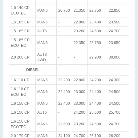
1.5 140 CP
MAN6
20.750
21.350
22.750
22.850
ECOTEC
1.5 165 CP
MAN6
-
22.000
23.400
23.500
1.5 165 CP
AUT6
-
23.200
24.600
24.700
1.5 165 CP
MAN6
-
22.350
23.750
23.850
ECOTEC
AUT8
2.0 260 CP
-
-
29.900
30.000
AWD
DIESEL
1.6 110 CP
MAN6
22.200
22.800
24.200
24.300
1.6 110 CP
MAN6
22.400
23.000
24.400
24.500
ECOTEC
1.6 150 CP
MAN6
22.400
23.000
24.400
24.500
1.6 150 CP
AUT6
-
24.200
25.600
25.700
1.6 150 CP
MAN6
22.600
23.200
24.600
24.700
ECOTEC
2.0 170 CP-
MAN6
24.100
24.700
26.100
26.200