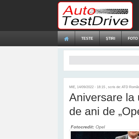
Mergi la conţinutul principal
TESTE
ŞTIRI
FOTO
Formular de căutare
MIE, 14/09/2022 - 18:15
, scris de: ATD Româ
Aniversare la 
de ani de „Op
Fotocredit:
Opel