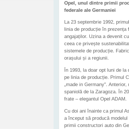
Opel, unul dintre primii pro
federale
ale Germaniei
La 23 septembrie 1992, primu
linia de producție în prezența
angajaților. Uzina a devenit c
ceea ce privește sustenabilitat
sistemele de producție. Fabri
orașului și a regiunii.
În 1993, la doar opt luni de l
pe linia de producție. Primul
„made in Germany”. Anterior, 
spaniolă de la Zaragoza. În 2
frate – elegantul Opel ADAM.
Cu doi ani înainte ca primul 
a început să producă modelul V
primii constructori auto din G