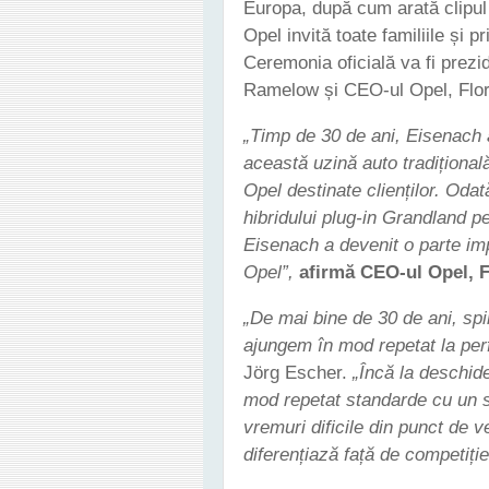
Europa, după cum arată clipul
Opel invită toate familiile și p
Ceremonia oficială va fi prezi
Ramelow și CEO-ul Opel, Flori
„Timp de 30 de ani, Eisenach 
această uzină auto tradiționa
Opel destinate clienților. Oda
hibridului plug-in Grandland p
Eisenach a devenit o parte imp
Opel”,
afirmă CEO-ul Opel, F
„De mai bine de 30 de ani, spi
ajungem în mod repetat la per
Jörg Escher.
„Încă la deschide
mod repetat standarde cu un sp
vremuri dificile din punct de 
diferențiază față de competiție