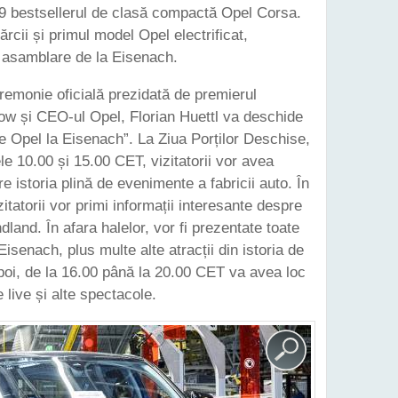
19 bestsellerul de clasă compactă Opel Corsa.
rcii și primul model Opel electrificat,
e asamblare de la Eisenach.
emonie oficială prezidată de premierul
ow și CEO-ul Opel, Florian Huettl va deschide
e Opel la Eisenach”. La Ziua Porților Deschise,
le 10.00 și 15.00 CET, vizitatorii vor avea
 istoria plină de evenimente a fabricii auto. În
zitatorii vor primi informații interesante despre
land. În afara halelor, vor fi prezentate toate
Eisenach, plus multe alte atracții din istoria de
poi, de la 16.00 până la 20.00 CET va avea loc
live și alte spectacole.