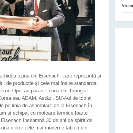
Viitor
schidea uzina din Eisenach, care reprezintă și
ii de producție și cele mai înalte standarde.
ruri Opel au părăsit uzina din Turingia,
Corsa sau ADAM. Astăzi, SUV-ul de top al
de pe linia de asamblare de la Eisenach în
cum și echipat cu motoare termice foarte
n Eisenach înseamnă 30 de ani de spirit de
r-una dintre cele mai moderne fabrici din