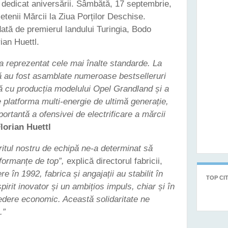
 dedicat aniversării. Sâmbătă, 17 septembrie,
rietenii Mărcii la Ziua Porților Deschise.
dată de premierul landului Turingia, Bodo
an Huettl.
a reprezentat cele mai înalte standarde. La
lă au fost asamblate numeroase bestselleruri
tă cu producția modelului Opel Grandland și a
e platforma multi-energie de ultimă generație,
ortantă a ofensivei de electrificare a mărcii
lorian Huettl
ritul nostru de echipă ne-a determinat să
formanțe de top”,
explică directorul fabricii,
re în 1992, fabrica și angajații au stabilit în
TOP CIT
irit inovator și un ambițios impuls, chiar și în
vedere economic. Această solidaritate ne
.”