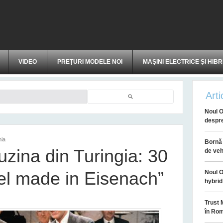
VIDEO
PREȚURI MODELE NOI
MAȘINI ELECTRICE ȘI HIBR
Arti
Căutare
Noul O
despr
nia
Bornă 
uzina din Turingia: 30
de veh
el made in Eisenach”
Noul O
hybrid
Trust 
în Ro