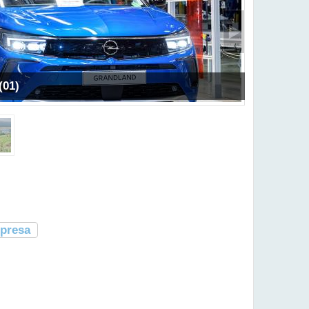
(01)
presa