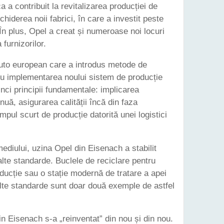
a a contribuit la revitalizarea producției de
hiderea noii fabrici, în care a investit peste
n plus, Opel a creat și numeroase noi locuri
 furnizorilor.
uto european care a introdus metode de
cu implementarea noului sistem de producție
nci principii fundamentale: implicarea
inuă, asigurarea calității încă din faza
impul scurt de producție datorită unei logistici
diului, uzina Opel din Eisenach a stabilit
alte standarde. Buclele de reciclare pentru
oducție sau o stație modernă de tratare a apei
alte standarde sunt doar două exemple de astfel
din Eisenach s-a „reinventat” din nou și din nou.