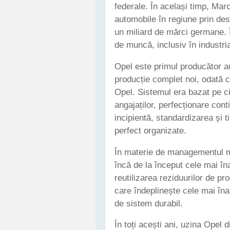
federale. În același timp, Marc
automobile în regiune prin desc
un miliard de mărci germane. Î
de muncă, inclusiv în industria
Opel este primul producător a
producție complet noi, odată 
Opel. Sistemul era bazat pe ci
angajaților, perfecționare cont
incipientă, standardizarea și t
perfect organizate.
În materie de managementul me
încă de la început cele mai în
reutilizarea reziduurilor de pr
care îndeplinește cele mai în
de sistem durabil.
În toți acești ani, uzina Opel 