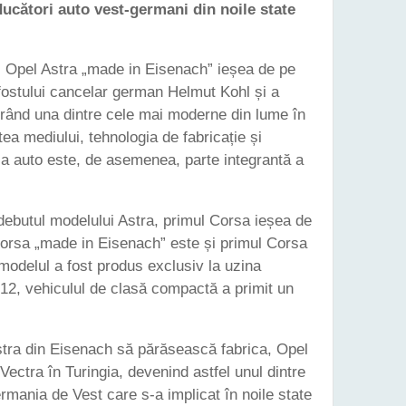
ducători auto vest-germani din noile state
l Opel Astra „made in Eisenach” ieșea de pe
 fostului cancelar german Helmut Kohl și a
urând una dintre cele mai moderne din lume în
ea mediului, tehnologia de fabricație și
ca auto este, de asemenea, parte integrantă a
a debutul modelului Astra, primul Corsa ieșea de
 Corsa „made in Eisenach” este și primul Corsa
modelul a fost produs exclusiv la uzina
012, vehiculul de clasă compactă a primit un
Astra din Eisenach să părăsească fabrica, Opel
ectra în Turingia, devenind astfel unul dintre
ermania de Vest care s-a implicat în noile state