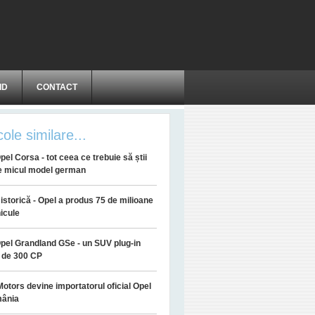
ID
CONTACT
cole similare...
pel Corsa - tot ceea ce trebuie să știi
e micul model german
istorică - Opel a produs 75 de milioane
icule
pel Grandland GSe - un SUV plug-in
 de 300 CP
Motors devine importatorul oficial Opel
mânia