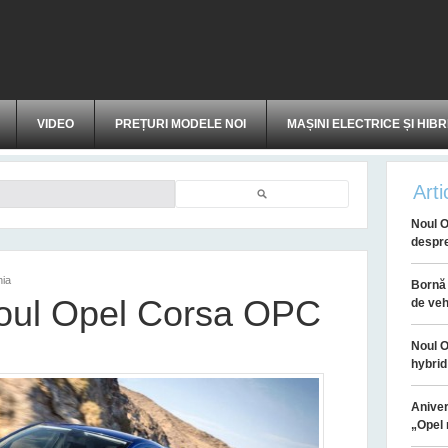
VIDEO
PREȚURI MODELE NOI
MAȘINI ELECTRICE ȘI HIBR
Arti
Căutare
Noul O
despr
nia
Bornă 
noul Opel Corsa OPC
de veh
Noul O
hybrid
Aniver
„Opel