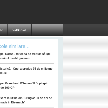
ID
CONTACT
cole similare...
pel Corsa - tot ceea ce trebuie să știi
e micul model german
istorică - Opel a produs 75 de milioane
icule
pel Grandland GSe - un SUV plug-in
 de 300 CP
sare la uzina din Turingia: 30 de ani de
 made in Eisenach”