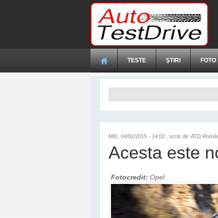
Mergi la conţinutul principal
TESTE
ŞTIRI
FOTO
Formular de căutare
MIE, 04/02/2015 - 14:02
, scris de: ATD Româ
Acesta este 
Fotocredit:
Opel