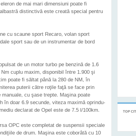
eleron de mai mari dimensiuni poate fi
lbastră distinctivă este creată special pentru
ine cu scaune sport Recaro, volan sport
edale sport sau de un instrumentar de bord
pulsat de un motor turbo pe benzină de 1.6
5 Nm cuplu maxim, disponibil între 1.900 şi
im poate fi săltat până la 280 de NM, în
iterea puterii către roţile faţă se face prin
ze manuale, cu şase trepte. Maşina poate
/h în doar 6.9 secunde, viteza maximă oprindu-
mediu declarat de Opel este de 7.5 l/100km.
TOP CIT
Corsa OPC este completat de suspensii speciale
ondiţiile de drum. Maşina este coborâtă cu 10