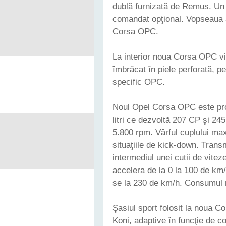
dublă furnizată de Remus. Un 
comandat opţional. Vopseaua a
Corsa OPC.
La interior noua Corsa OPC v
îmbrăcat în piele perforată, p
specific OPC.
Noul Opel Corsa OPC este pro
litri ce dezvoltă 207 CP şi 24
5.800 rpm. Vârful cuplului max
situaţiile de kick-down. Transm
intermediul unei cutii de vite
accelera de la 0 la 100 de km
se la 230 de km/h. Consumul 
Şasiul sport folosit la noua 
Koni, adaptive în funcţie de c