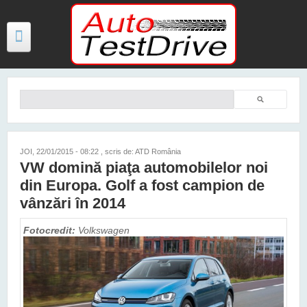
Mergi la conţinutul principal
Căutare
Formular de căutare
TESTE
ŞTIRI
JOI, 22/01/2015 - 08:22
, scris de: ATD România
VW domină piaţa automobilelor noi
FOTO
din Europa. Golf a fost campion de
VIDEO
vânzări în 2014
PREȚURI MODELE NOI
Fotocredit:
Volkswagen
MAȘINI ELECTRICE ȘI HIBRID
CONTACT