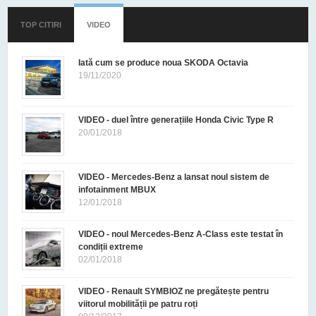
TOP CITIRI
VIDEO
(TAB ACTIV)
Iată cum se produce noua SKODA Octavia
19/11/2020
VIDEO - duel între generațiile Honda Civic Type R
20/01/2018
VIDEO - Mercedes-Benz a lansat noul sistem de
infotainment MBUX
12/01/2018
VIDEO - noul Mercedes-Benz A-Class este testat în
condiții extreme
02/01/2018
VIDEO - Renault SYMBIOZ ne pregătește pentru
viitorul mobilității pe patru roți