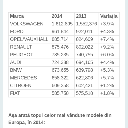
Marca
2014
2013
Variaţia
VOLKSWAGEN
1,612,895
1,552,376
+3.9%
FORD
961,844
922,011
+4.3%
OPEL/VAUXHALL
885,714
824,609
+7.4%
RENAULT
875,476
802,022
+9.2%
PEUGEOT
785,235
740,755
+6.0%
AUDI
724,388
694,165
+4.4%
BMW
673,655
639,798
+5.3%
MERCEDES
658,322
622,806
+5.7%
CITROEN
609,358
602,421
+1.2%
FIAT
585,758
575,518
+1.8%
Aşa arată topul celor mai vândute modele din
Europa, în 2014: