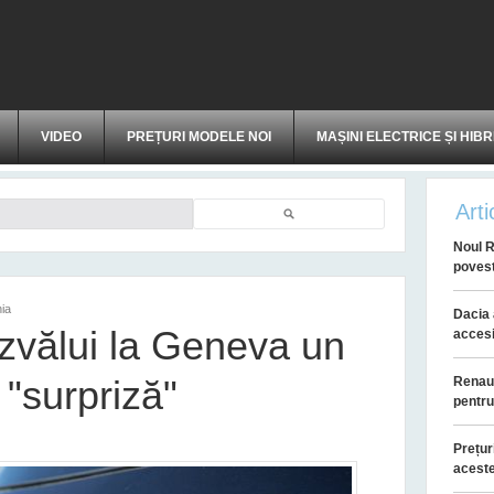
VIDEO
PREȚURI MODELE NOI
MAȘINI ELECTRICE ȘI HIBR
Arti
Căutare
Noul R
povest
ia
Dacia 
zvălui la Geneva un
accesi
 "surpriză"
Renaul
pentru
Prețur
aceste