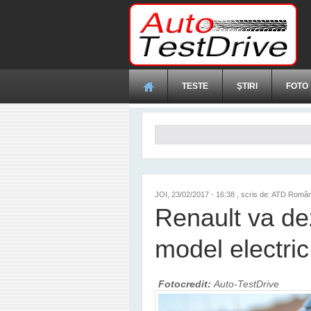
Mergi la conţinutul principal
TESTE
ŞTIRI
FOTO
Formular de căutare
JOI, 23/02/2017 - 16:38
, scris de: ATD Român
Renault va de
model electric
Fotocredit:
Auto-TestDrive