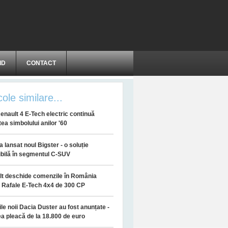
ID
CONTACT
cole similare...
enault 4 E-Tech electric continuă
ea simbolului anilor '60
a lansat noul Bigster - o soluție
bilă în segmentul C-SUV
t deschide comenzile în România
 Rafale E-Tech 4x4 de 300 CP
ile noii Dacia Duster au fost anunțate -
a pleacă de la 18.800 de euro