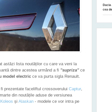
Dacia 
cea de
 astăzi lista noutăților cu care va veni la
santă dintre acestea urmând a fi
"supriza"
ce
u model electric
ce va purta sigla Renault.
 fi prezentate faceliftul crossoverului
Captur
,
marte din noutățile aduse de versiunea
e
Koleos
și
Alaskan
- modele ce vor intra pe