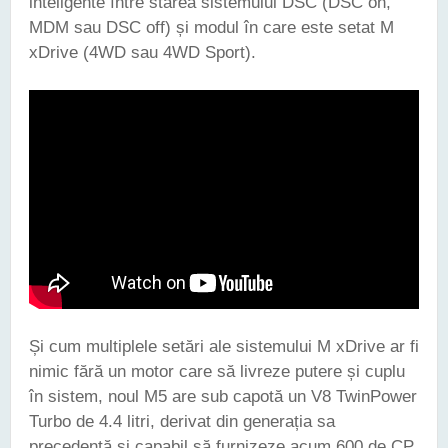
inteligente între starea sistemului DSC (DSC on,
MDM sau DSC off) și modul în care este setat M
xDrive (4WD sau 4WD Sport).
Și cum multiplele setări ale sistemului M xDrive ar fi
nimic fără un motor care să livreze putere și cuplu
în sistem, noul M5 are sub capotă un V8 TwinPower
Turbo de 4.4 litri, derivat din generația sa
precedentă și capabil să furnizeze acum 600 de CP