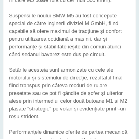
în care M5 poate rula cu cel mult 305 km/h).
Suspensiile noului BMW M5 au fost concepute
special de către inginerii diviziei M GmbH, fiind
capabile să ofere maximul de tracțiune și confort
pentru utilizarea cotidiană a mașinii, dar și
performanțe și stabilitate ieșite din comun atunci
când sedanul bavarez este dus pe circuit.
Setările acesteia sunt armonizate cu cele ale
motorului și sistemului de direcție, rezultatul final
fiind transpus prin câteva moduri de rulare
presetate sau ce pot fi gândite de șofer și ulterior
alese prin intermediul celor două butoane M1 și M2
plasate "strategic" pe volan și evidențiate printr-un
roșu strident.
Performanțele dinamice oferite de partea mecanică