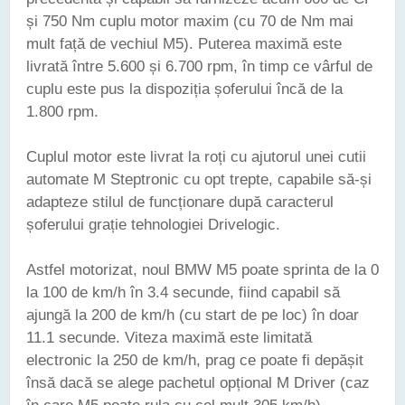
și 750 Nm cuplu motor maxim (cu 70 de Nm mai
mult față de vechiul M5). Puterea maximă este
livrată între 5.600 și 6.700 rpm, în timp ce vârful de
cuplu este pus la dispoziția șoferului încă de la
1.800 rpm.
Cuplul motor este livrat la roți cu ajutorul unei cutii
automate M Steptronic cu opt trepte, capabile să-și
adapteze stilul de funcționare după caracterul
șoferului grație tehnologiei Drivelogic.
Astfel motorizat, noul BMW M5 poate sprinta de la 0
la 100 de km/h în 3.4 secunde, fiind capabil să
ajungă la 200 de km/h (cu start de pe loc) în doar
11.1 secunde. Viteza maximă este limitată
electronic la 250 de km/h, prag ce poate fi depășit
însă dacă se alege pachetul opțional M Driver (caz