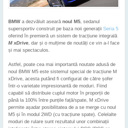
BMW
a dezvăluit aseară
noul M5
, sedanul
supersportiv construit pe baza noii generații
Seria 5
oferind în premieră un sistem de tracțiune integrală
M xDrive
, dar și o mulțime de noutăți ce vin a-l face
și mai spectaculos.
Astfel, poate cea mai importantă noutate adusă de
noul BMW M5 este sistemul special de tracțiune M
xDrive, acesta putând fi configurat de către șofer
într-o varietate impresionantă de moduri. Fiind
capabil să distribuie cuplul motor în proporții de
până la 100% între punțile față/spate, M xDrive
permite așadar posibilitatea de a se merge cu noul
M5 și în modul 2WD (cu tracțiune spate). Celelalte
moduri de rulare sunt rezultatul unor combinații