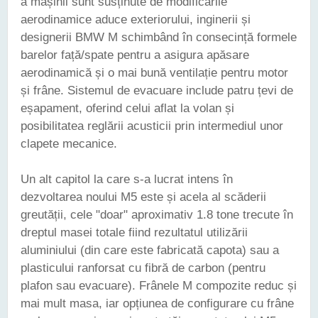
a mașinii sunt susținute de modificările
aerodinamice aduce exteriorului, inginerii și
designerii BMW M schimbând în consecință formele
barelor față/spate pentru a asigura apăsare
aerodinamică și o mai bună ventilație pentru motor
și frâne. Sistemul de evacuare include patru țevi de
eșapament, oferind celui aflat la volan și
posibilitatea reglării acusticii prin intermediul unor
clapete mecanice.
Un alt capitol la care s-a lucrat intens în
dezvoltarea noului M5 este și acela al scăderii
greutății, cele "doar" aproximativ 1.8 tone trecute în
dreptul masei totale fiind rezultatul utilizării
aluminiului (din care este fabricată capota) sau a
plasticului ranforsat cu fibră de carbon (pentru
plafon sau evacuare). Frânele M compozite reduc și
mai mult masa, iar opțiunea de configurare cu frâne