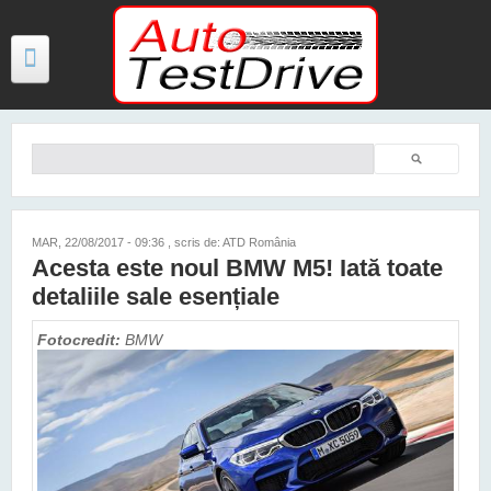
Mergi la conţinutul principal
Căutare
Formular de căutare
TESTE
ŞTIRI
MAR, 22/08/2017 - 09:36
, scris de: ATD România
Acesta este noul BMW M5! Iată toate
FOTO
detaliile sale esențiale
VIDEO
Fotocredit:
BMW
PREȚURI MODELE NOI
MAȘINI ELECTRICE ȘI HIBRID
CONTACT