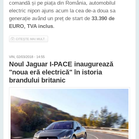
comandă și pe piața din România, automobilul
electric nipon ajuns acum la cea de-a doua sa
generație având un preț de start de
33.390 de
EURO, TVA inclus
.
CITEȘTE MAI MULT
DESPRE NISSAN LEAF POATE FI COMANDAT ȘI ÎN ROMÂNIA.
PREȚUL DE START - 33.390 DE EURO
VIN, 02/03/2018 - 14:55
Noul Jaguar I-PACE inaugurează
"noua eră electrică" în istoria
brandului britanic