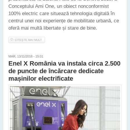
Conceptului Ami One, un obiect nonconformist
100% electric care situează tehnologia digitală în
centrul unei noi experiențe de mobilitate urbană, ce
oferă mai multă libertate și stare de bine.
CITEȘTE MAI MULT
DESPRE CITROËN A DEZVĂLUIT CONCEPTUL AMI ONE - O
VIZIUNE ASUPRA MOBILITAȚII URBANE
MAR, 13/11/2018 - 15:01
Enel X România va instala circa 2.500
de puncte de încărcare dedicate
mașinilor electrificate