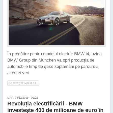
În pregătire pentru modelul electric BMW i4, uzina
BMW Group din München va opri producţia de
automobile timp de şase săptămâni pe parcursul
acestei veri.
CITEȘTE MAI MULT
DESPRE UZINA BMW GROUP DIN MÜNCHEN SE PREGĂTEŞTE
PENTRU VIITORUL ELECTRIC
MAR, 03/12/2019 - 09:22
Revoluția electrificării - BMW
investește 400 de milioane de euro în