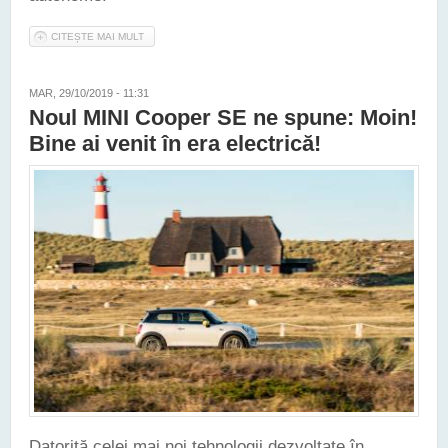
CITEȘTE MAI MULT
DESPRE REVOLUȚIA ELECTRIFICĂRII - BMW INVESTEȘTE
400 DE MILIOANE DE EURO ÎN FABRICA SA DE LA
DINGOLFING
MAR, 29/10/2019 - 11:31
Noul MINI Cooper SE ne spune: Moin!
Bine ai venit în era electrică!
Datorită celei mai noi tehnologii dezvoltate în