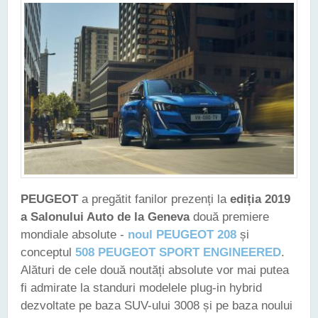
PEUGEOT
a pregătit fanilor prezenți la
ediția 2019
a Salonului Auto de la Geneva
două premiere
mondiale absolute -
noul PEUGEOT 208
și
conceptul
508 PEUGEOT SPORT ENGINEERED
.
Alături de cele două noutăți absolute vor mai putea
fi admirate la standuri modelele plug-in hybrid
dezvoltate pe baza SUV-ului 3008 și pe baza noului