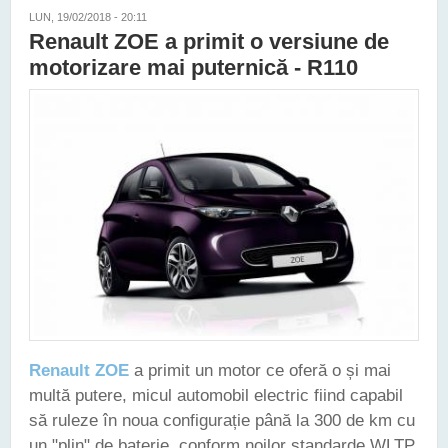
LUN, 19/02/2018 - 20:11
Renault ZOE a primit o versiune de
motorizare mai puternică - R110
Renault ZOE
a primit un motor ce oferă o și mai
multă putere, micul automobil electric fiind capabil
să ruleze în noua configurație până la 300 de km cu
un "plin" de baterie, conform noilor standarde WLTP.