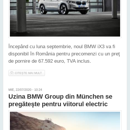
Începând cu luna septembrie, noul BMW iX3 va fi
disponibil în România pentru precomenzi cu un preţ
de pornire de 67.592 euro, TVA inclus.
CITEȘTE MAI MULT
DESPRE NOUL BMW IX3 VA PUTEA FI PRECOMANDAT ȘI ÎN
ROMÂNIA
MIE, 22/07/2020 - 10:24
Uzina BMW Group din München se
pregăteşte pentru viitorul electric