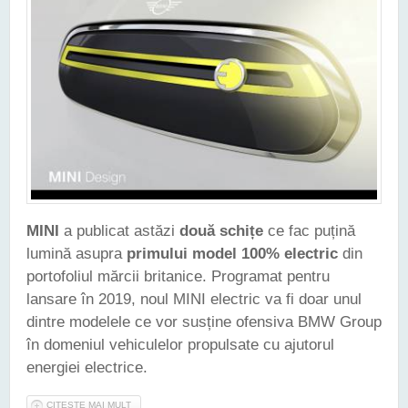
MINI
a publicat astăzi
două schițe
ce fac puțină
lumină asupra
primului model 100% electric
din
portofoliul mărcii britanice. Programat pentru
lansare în 2019, noul MINI electric va fi doar unul
dintre modelele ce vor susține ofensiva BMW Group
în domeniul vehiculelor propulsate cu ajutorul
energiei electrice.
CITEȘTE MAI MULT
DESPRE MINI A PUBLICAT PRIMELE SCHIȚE CU DETALII ALE