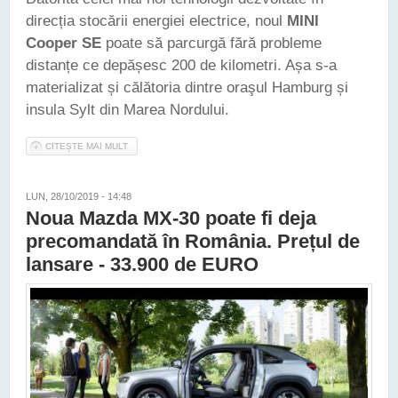
direcția stocării energiei electrice, noul
MINI
Cooper SE
poate să parcurgă fără probleme
distanțe ce depășesc 200 de kilometri. Așa s-a
materializat și călătoria dintre oraşul Hamburg și
insula Sylt din Marea Nordului.
CITEȘTE MAI MULT
DESPRE NOUL MINI COOPER SE NE SPUNE: MOIN! BINE AI
VENIT ÎN ERA ELECTRICĂ!
LUN, 28/10/2019 - 14:48
Noua Mazda MX-30 poate fi deja
precomandată în România. Prețul de
lansare - 33.900 de EURO