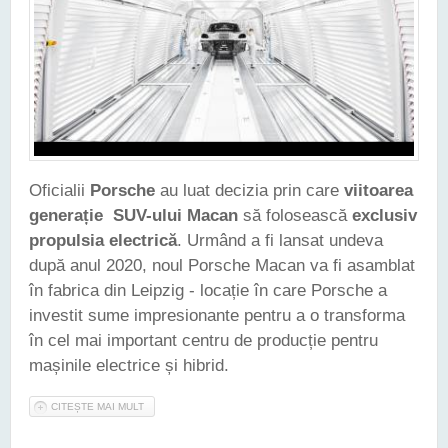
Oficialii
Porsche
au luat decizia prin care
viitoarea
generație SUV-ului Macan
să folosească
exclusiv
propulsia electrică
. Urmând a fi lansat undeva
după anul 2020, noul Porsche Macan va fi asamblat
în fabrica din Leipzig - locație în care Porsche a
investit sume impresionante pentru a o transforma
în cel mai important centru de producție pentru
mașinile electrice și hibrid.
CITEȘTE MAI MULT
DESPRE VIITOAREA GENERAȚIE PORSCHE MACAN VA FI
EXCLUSIV ELECTRICĂ