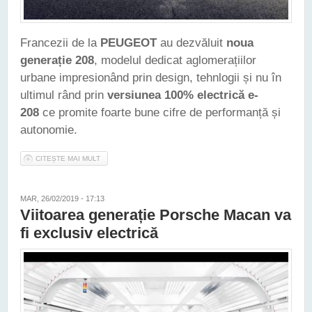
Francezii de la
PEUGEOT
au dezvăluit
noua
generație 208
, modelul dedicat aglomerațiilor
urbane impresionând prin design, tehnlogii și nu în
ultimul rând prin
versiunea 100% electrică e-
208
ce promite foarte bune cifre de performanță și
autonomie.
CITEȘTE MAI MULT
DESPRE PEUGEOT A DEZVĂLUIT NOUL 208. DIN OFERTĂ
FACE PARTE ȘI VERSIUNEA 100% ELECTRICĂ E-208
MAR, 26/02/2019 - 17:13
Viitoarea generație Porsche Macan va
fi exclusiv electrică