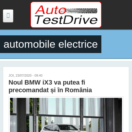
Mergi la conţinutul principal
automobile electrice
TESTE
ŞTIRI
FOTO
JOI, 23/07/2020 - 09:40
Noul BMW iX3 va putea fi
VIDEO
precomandat și în România
PREȚURI MODELE NOI
MAȘINI ELECTRICE ȘI HIBRID
CONTACT