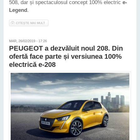
508, dar și spectaculosul concept 100% electric
e-
Legend
.
CITEȘTE MAI MULT
DESPRE CHEIA PRIMARĂ A PEUGEOT LA GENEVA -
ELECTRIFICAREA
MAR, 26/02/2019 - 17:26
PEUGEOT a dezvăluit noul 208. Din
ofertă face parte și versiunea 100%
electrică e-208