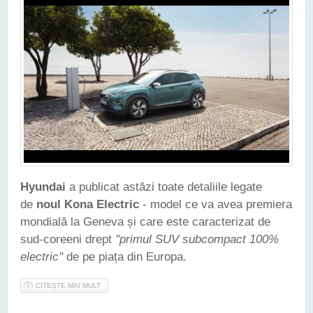
Hyundai
a publicat astăzi toate detaliile legate
de
noul Kona Electric
- model ce va avea premiera
mondială la Geneva și care este caracterizat de
sud-coreeni drept
"primul SUV subcompact 100%
electric"
de pe piața din Europa.
CITEȘTE MAI MULT
DESPRE NOUL HYUNDAI KONA ELECTRIC ȘI-A DEZVĂLUIT
TOATE SECRETELE