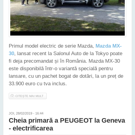
Primul model electric de serie Mazda,
Mazda MX-
30
, lansat recent la Salonul Auto de la Tokyo poate
fi deja precomandat și în România. Mazda MX-30
este disponibilă într-o variantă specială pentru
lansare, cu un pachet bogat de dotări, la un preț de
33.900 euro cu tva inclus.
CITEȘTE MAI MULT
DESPRE NOUA MAZDA MX-30 POATE FI DEJA
PRECOMANDATĂ ÎN ROMÂNIA. PREȚUL DE LANSARE - 33.900
DE EURO
JOI, 28/02/2019 - 16:44
Cheia primară a PEUGEOT la Geneva
- electrificarea