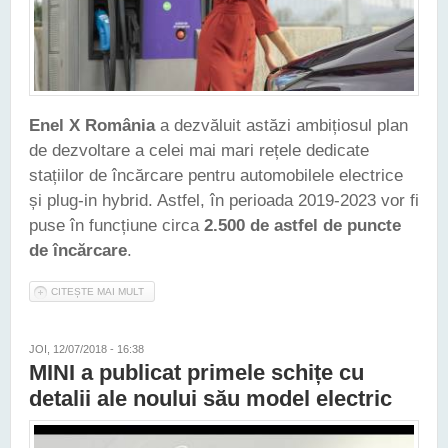
Enel X România
a dezvăluit astăzi ambițiosul plan
de dezvoltare a celei mai mari rețele dedicate
stațiilor de încărcare pentru automobilele electrice
și plug-in hybrid. Astfel, în perioada 2019-2023 vor fi
puse în funcțiune circa
2.500 de astfel de puncte
de încărcare
.
CITEȘTE MAI MULT
DESPRE ENEL X ROMÂNIA VA INSTALA CIRCA 2.500 DE
PUNCTE DE ÎNCĂRCARE DEDICATE MAȘINILOR
ELECTRIFICATE
JOI, 12/07/2018 - 16:38
MINI a publicat primele schițe cu
detalii ale noului său model electric