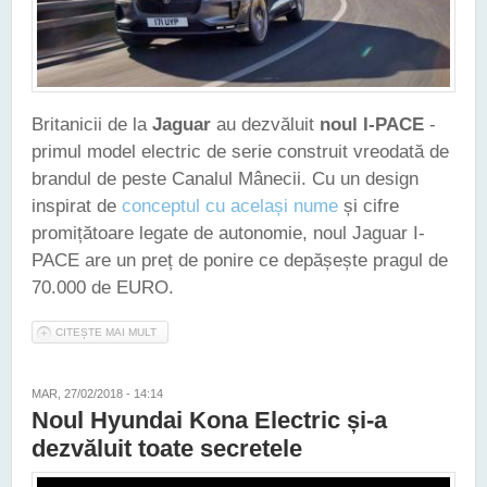
Britanicii de la
Jaguar
au dezvăluit
noul I-PACE
-
primul model electric de serie construit vreodată de
brandul de peste Canalul Mânecii. Cu un design
inspirat de
conceptul cu același nume
și cifre
promițătoare legate de autonomie, noul Jaguar I-
PACE are un preț de ponire ce depășește pragul de
70.000 de EURO.
CITEȘTE MAI MULT
DESPRE NOUL JAGUAR I-PACE INAUGUREAZĂ "NOUA ERĂ
ELECTRICĂ" ÎN ISTORIA BRANDULUI BRITANIC
MAR, 27/02/2018 - 14:14
Noul Hyundai Kona Electric și-a
dezvăluit toate secretele