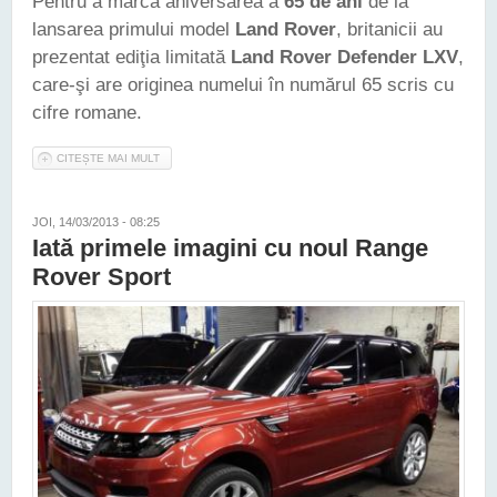
Pentru a marca aniversarea a
65 de ani
de la
lansarea primului model
Land Rover
, britanicii au
prezentat ediţia limitată
Land Rover Defender LXV
,
care-şi are originea numelui în numărul 65 scris cu
cifre romane.
CITEȘTE MAI MULT
DESPRE LAND ROVER A PREZENTAT EDIŢIA ANIVERSARĂ
DEFENDER LXV
JOI, 14/03/2013 - 08:25
Iată primele imagini cu noul Range
Rover Sport