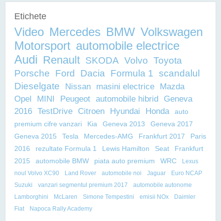
Etichete
Video
Mercedes
BMW
Volkswagen
Motorsport
automobile electrice
Audi
Renault
SKODA
Volvo
Toyota
Porsche
Ford
Dacia
Formula 1
scandalul
Dieselgate
Nissan
masini electrice
Mazda
Opel
MINI
Peugeot
automobile hibrid
Geneva
2016
TestDrive
Citroen
Hyundai
Honda
auto
premium cifre vanzari
Kia
Geneva 2013
Geneva 2017
Geneva 2015
Tesla
Mercedes-AMG
Frankfurt 2017
Paris
2016
rezultate Formula 1
Lewis Hamilton
Seat
Frankfurt
2015
automobile BMW
piata auto premium
WRC
Lexus
noul Volvo XC90
Land Rover
automobile noi
Jaguar
Euro NCAP
Suzuki
vanzari segmentul premium 2017
automobile autonome
Lamborghini
McLaren
Simone Tempestini
emisii NOx
Daimler
Fiat
Napoca Rally Academy