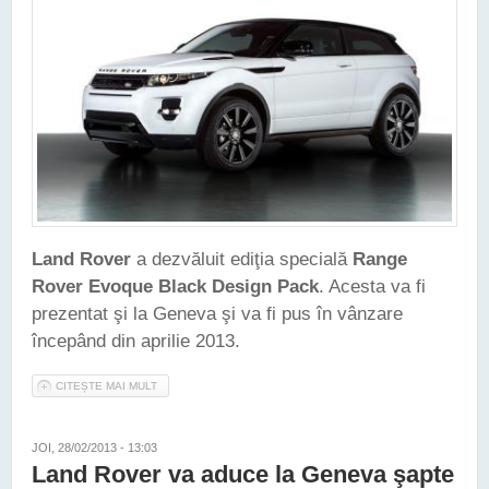
Land Rover
a dezvăluit ediţia specială
Range
Rover Evoque Black Design Pack
. Acesta va fi
prezentat şi la Geneva şi va fi pus în vânzare
începând din aprilie 2013.
CITEȘTE MAI MULT
DESPRE RANGE ROVER EVOQUE DESIGN PACK - O NOUĂ
EDIŢIE SPECIALĂ MARCA LAND ROVER
JOI, 28/02/2013 - 13:03
Land Rover va aduce la Geneva şapte