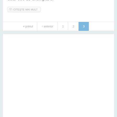
CITEȘTE MAI MULT
DESPRE BLACK AND WHITE - NOUA EDIŢIE LIMITATĂ A
MODELULUI LAND ROVER FREELANDER 2
« primul
‹ anterior
1
2
3
Pagini