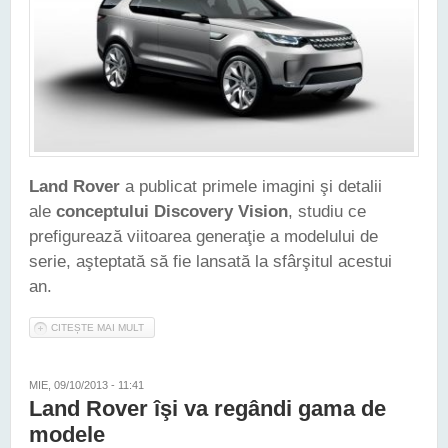
Land Rover
a publicat primele imagini şi detalii
ale
conceptului Discovery Vision
, studiu ce
prefigurează viitoarea generaţie a modelului de
serie, aşteptată să fie lansată la sfârşitul acestui
an.
CITEȘTE MAI MULT
DESPRE CONCEPTUL LAND ROVER DISCOVERY VISION
PREFIGUREAZĂ VIITORUL MODEL DE SERIE
MIE, 09/10/2013 - 11:41
Land Rover îşi va regândi gama de
modele