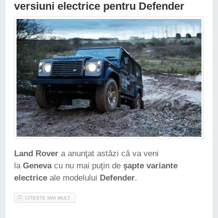
versiuni electrice pentru Defender
Land Rover
a anunţat astăzi că va veni
la
Geneva
cu nu mai puţin de
şapte variante
electrice
ale modelului
Defender
.
CITEȘTE MAI MULT
DESPRE LAND ROVER VA ADUCE LA GENEVA ŞAPTE
VERSIUNI ELECTRICE PENTRU DEFENDER