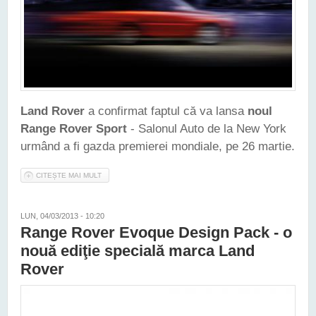
Land Rover
a confirmat faptul că va lansa
noul
Range Rover Sport
- Salonul Auto de la New York
urmând a fi gazda premierei mondiale, pe 26 martie.
CITEȘTE MAI MULT
DESPRE NOUL RANGE ROVER SPORT VA FI LANSAT PE 26
MARTIE, LA NEW YORK
LUN, 04/03/2013 - 10:20
Range Rover Evoque Design Pack - o
nouă ediţie specială marca Land
Rover