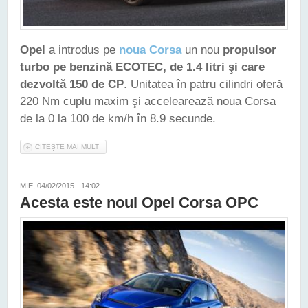
Opel
a introdus pe
noua Corsa
un nou
propulsor
turbo pe benzină ECOTEC, de 1.4 litri şi care
dezvoltă 150 de CP
. Unitatea în patru cilindri oferă
220 Nm cuplu maxim şi accelearează noua Corsa
de la 0 la 100 de km/h în 8.9 secunde.
CITEȘTE MAI MULT
DESPRE OPEL CORSA A PRIMIT UN NOU MOTOR TURBO DE
1.4 LITRI
MIE, 04/02/2015 - 14:02
Acesta este noul Opel Corsa OPC