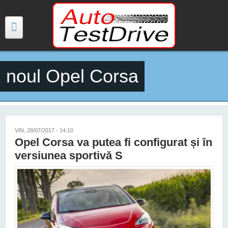
Mergi la conţinutul principal
noul Opel Corsa
TESTE
ŞTIRI
FOTO
VIN, 28/07/2017 - 14:10
Opel Corsa va putea fi configurat și în
VIDEO
versiunea sportivă S
PREȚURI MODELE NOI
MAȘINI ELECTRICE ȘI HIBRID
CONTACT