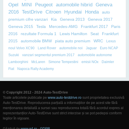
Opel
MINI
Peugeot
automobile hibrid
Geneva
2016
TestDrive
Citroen
Hyundai
Honda
auto
premium cifre vanzari
Kia
Geneva 2013
Geneva 2017
Geneva 2015
Tesla
Mercedes-AMG
Frankfurt 2017
Paris
2016
rezultate Formula 1
Lewis Hamilton
Seat
Frankfurt
2015
automobile BMW
piata auto premium
WRC
Lexus
noul Volvo XC90
Land Rover
automobile noi
Jaguar
Euro NCAP
Suzuki
vanzari segmentul premium 2017
automobile autonome
Lamborghini
McLaren
Simone Tempestini
emisii NOx
Daimler
Fiat
Napoca Rally Academy
© Copyright 2012 - 2024 Auto-TestDrive
Toate articolele publicate pe
www.auto-testdrive.ro
sunt proprietatea exclusivă
Auto-TestDrive. Reproducerea parțială a informațiilor de pe acest site fără
menționarea detaliată a sursei sau reproducerea totală fără acordul expres al
reprezentanților Auto-TestDrive sunt strict interzise și se pot pedepsi conform
legilor în vigoare.
Găzduit de
www.g4.ro
-
GDPR