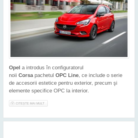
Opel
a introdus în configuratorul
noii
Corsa
pachetul
OPC Line
, ce include o serie
de accesorii estetice pentru exterior, precum şi
elemente specifice OPC la interior.
CITEȘTE MAI MULT
DESPRE NOUL OPEL CORSA - ACUM ŞI CU ACCESORII OPC
LINE