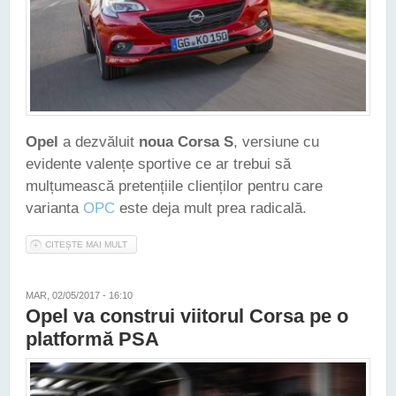
Opel
a dezvăluit
noua Corsa S
, versiune cu
evidente valențe sportive ce ar trebui să
mulțumească pretențiile clienților pentru care
varianta
OPC
este deja mult prea radicală.
CITEȘTE MAI MULT
DESPRE OPEL CORSA VA PUTEA FI CONFIGURAT ȘI ÎN
VERSIUNEA SPORTIVĂ S
MAR, 02/05/2017 - 16:10
Opel va construi viitorul Corsa pe o
platformă PSA