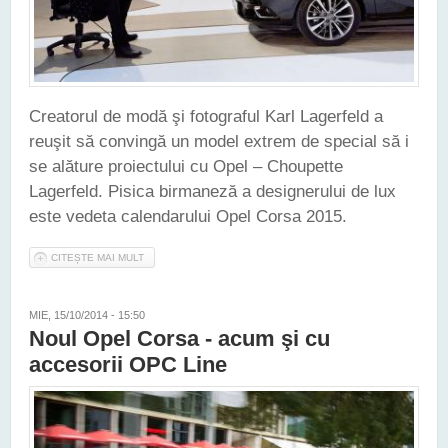
Creatorul de modă şi fotograful Karl Lagerfeld a
reuşit să convingă un model extrem de special să i
se alăture proiectului cu Opel – Choupette
Lagerfeld. Pisica birmaneză a designerului de lux
este vedeta calendarului Opel Corsa 2015.
CITEȘTE MAI MULT
DESPRE NOUL OPEL CORSA A POZAT PENTRU KARL
LAGERFELD
MIE, 15/10/2014 - 15:50
Noul Opel Corsa - acum şi cu
accesorii OPC Line