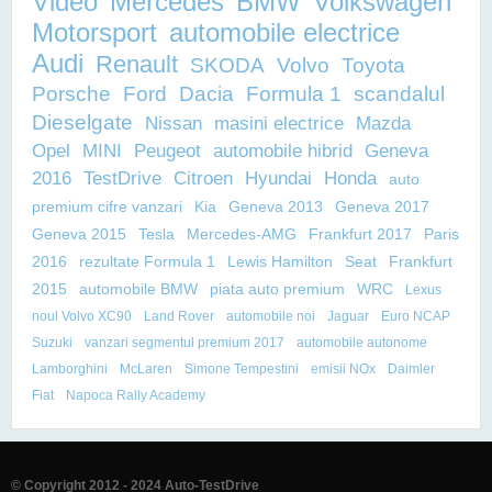
Video
Mercedes
BMW
Volkswagen
Motorsport
automobile electrice
Audi
Renault
SKODA
Volvo
Toyota
Porsche
Ford
Dacia
Formula 1
scandalul
Dieselgate
Nissan
masini electrice
Mazda
Opel
MINI
Peugeot
automobile hibrid
Geneva
2016
TestDrive
Citroen
Hyundai
Honda
auto
premium cifre vanzari
Kia
Geneva 2013
Geneva 2017
Geneva 2015
Tesla
Mercedes-AMG
Frankfurt 2017
Paris
2016
rezultate Formula 1
Lewis Hamilton
Seat
Frankfurt
2015
automobile BMW
piata auto premium
WRC
Lexus
noul Volvo XC90
Land Rover
automobile noi
Jaguar
Euro NCAP
Suzuki
vanzari segmentul premium 2017
automobile autonome
Lamborghini
McLaren
Simone Tempestini
emisii NOx
Daimler
Fiat
Napoca Rally Academy
© Copyright 2012 - 2024 Auto-TestDrive