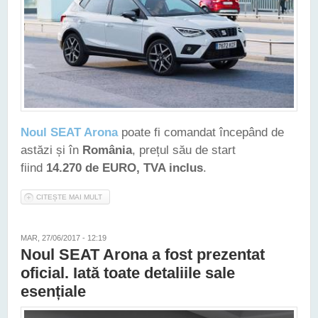
Noul SEAT Arona
poate fi comandat începând de
astăzi și în
România
, prețul său de start
fiind
14.270 de EURO, TVA inclus
.
CITEȘTE MAI MULT
DESPRE NOUL SEAT ARONA POATE FI COMANDAT ȘI ÎN
ROMÂNIA. PREȚUL SĂU DE START - 14.270 DE EURO
MAR, 27/06/2017 - 12:19
Noul SEAT Arona a fost prezentat
oficial. Iată toate detaliile sale
esențiale