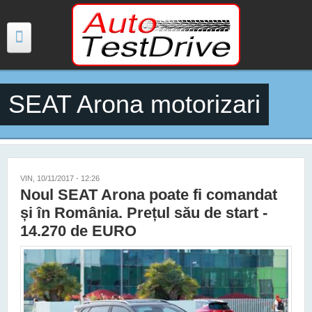
Mergi la conţinutul principal
SEAT Arona motorizari
TESTE
ŞTIRI
FOTO
VIN, 10/11/2017 - 12:26
Noul SEAT Arona poate fi comandat
VIDEO
și în România. Prețul său de start -
14.270 de EURO
PREȚURI MODELE NOI
MAȘINI ELECTRICE ȘI HIBRID
CONTACT