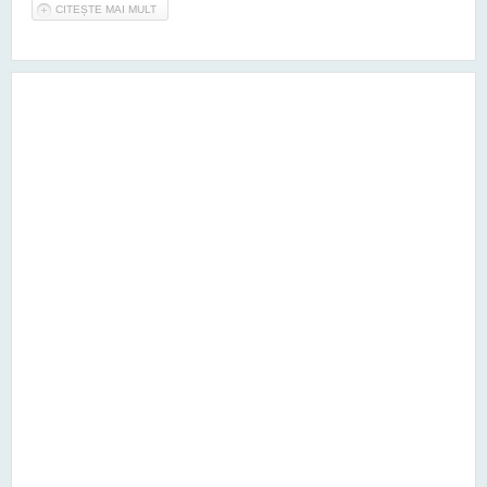
CITEȘTE MAI MULT
DESPRE NOUL SEAT ARONA A FOST PREZENTAT OFICIAL.
IATĂ TOATE DETALIILE SALE ESENȚIALE