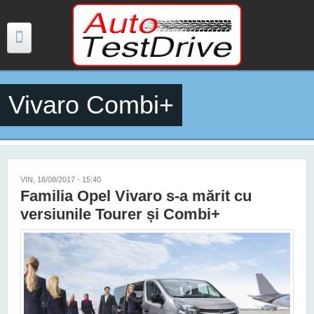
Mergi la conţinutul principal
Vivaro Combi+
TESTE
ŞTIRI
FOTO
VIN, 18/08/2017 - 15:40
Familia Opel Vivaro s-a mărit cu
VIDEO
versiunile Tourer și Combi+
PREȚURI MODELE NOI
MAȘINI ELECTRICE ȘI HIBRID
CONTACT