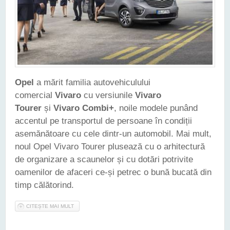
Opel
a mărit familia autovehiculului
comercial
Vivaro
cu versiunile
Vivaro
Tourer
și
Vivaro Combi+
, noile modele punând
accentul pe transportul de persoane în condiții
asemănătoare cu cele dintr-un automobil. Mai mult,
noul Opel Vivaro Tourer plusează cu o arhitectură
de organizare a scaunelor și cu dotări potrivite
oamenilor de afaceri ce-și petrec o bună bucată din
timp călătorind.
CITEȘTE MAI MULT
DESPRE FAMILIA OPEL VIVARO S-A MĂRIT CU VERSIUNILE
TOURER ȘI COMBI+