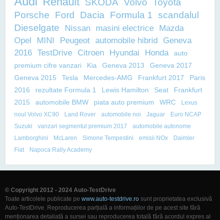
Audi
Renault
SKODA
Volvo
Toyota
Porsche
Ford
Dacia
Formula 1
scandalul
Dieselgate
Nissan
masini electrice
Mazda
Opel
MINI
Peugeot
automobile hibrid
Geneva
2016
TestDrive
Citroen
Hyundai
Honda
auto
premium cifre vanzari
Kia
Geneva 2013
Geneva 2017
Geneva 2015
Tesla
Mercedes-AMG
Frankfurt 2017
Paris
2016
rezultate Formula 1
Lewis Hamilton
Seat
Frankfurt
2015
automobile BMW
piata auto premium
WRC
Lexus
noul Volvo XC90
Land Rover
automobile noi
Jaguar
Euro NCAP
Suzuki
vanzari segmentul premium 2017
automobile autonome
Lamborghini
McLaren
Simone Tempestini
emisii NOx
Daimler
Fiat
Napoca Rally Academy
© Copyright 2012 - 2024 Auto-TestDrive
Toate articolele publicate pe
www.auto-testdrive.ro
sunt proprietatea exclusivă
Auto-TestDrive. Reproducerea parțială a informațiilor de pe acest site fără
menționarea detaliată a sursei sau reproducerea totală fără acordul expres al