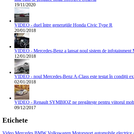
19/11/2020
VIDEO - duel între generațiile Honda Civic Type R
20/01/2018
VIDEO - Mercedes-Benz a lansat noul sistem de infotainme
12/01/2018
VIDEO - noul Mercedes-Benz A-Class este testat în condiții e
02/01/2018
VIDEO - Renault SYMBIOZ ne pregătește pentru viitorul mobilit
09/12/2017
Etichete
Video
Mercedes
BMW
Volkswagen
Motorsport
automobile electrice