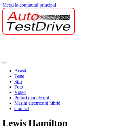
Mergi la conţinutul principal
Acasă
Teste
Ştiri
Foto
Video
Prețuri modele noi
Mașini electrice și hibrid
Contact
Lewis Hamilton