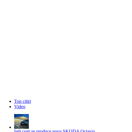
Top citiri
Video
Iată cum se produce noua SKODA Octavia