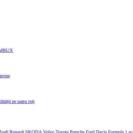
nt MBUX
xtreme
ății pe patru roți
Audi
Renault
SKODA
Volvo
Toyota
Porsche
Ford
Dacia
Formula 1
sc