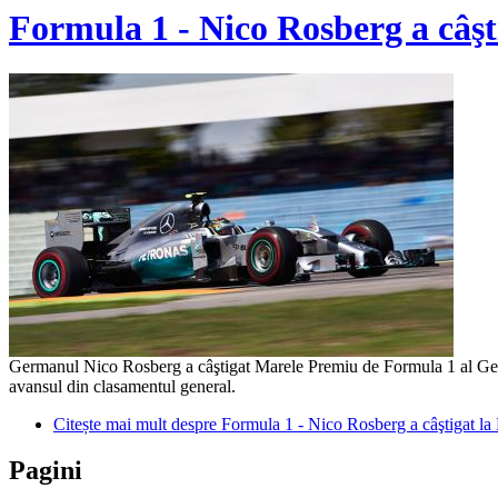
Formula 1 - Nico Rosberg a câş
Germanul Nico Rosberg a câştigat Marele Premiu de Formula 1 al German
avansul din clasamentul general.
Citește mai mult
despre Formula 1 - Nico Rosberg a câştigat l
Pagini