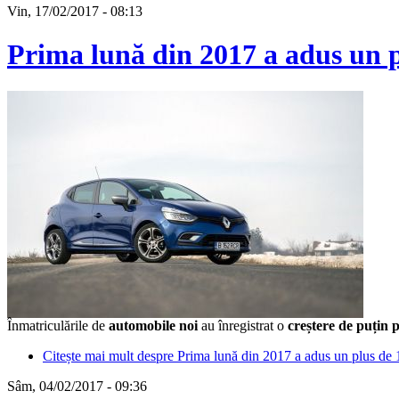
Vin, 17/02/2017 - 08:13
Prima lună din 2017 a adus un p
Înmatriculările de
automobile noi
au înregistrat o
creștere de puțin 
Citește mai mult
despre Prima lună din 2017 a adus un plus de 
Sâm, 04/02/2017 - 09:36