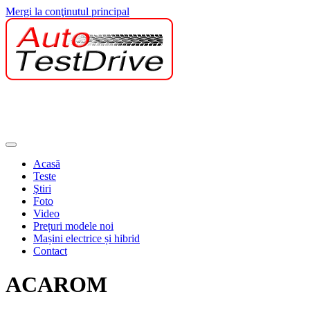
Mergi la conţinutul principal
Acasă
Teste
Ştiri
Foto
Video
Prețuri modele noi
Mașini electrice și hibrid
Contact
ACAROM