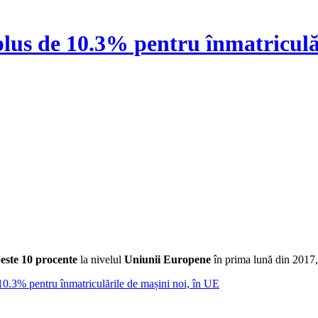
lus de 10.3% pentru înmatriculăr
peste 10 procente
la nivelul
Uniunii Europene
în prima lună din 2017
10.3% pentru înmatriculările de mașini noi, în UE