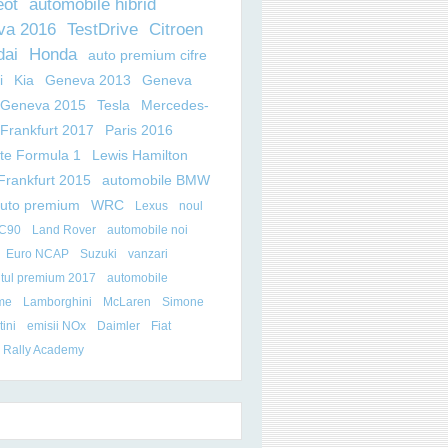
eot
automobile hibrid
va 2016
TestDrive
Citroen
dai
Honda
auto premium cifre
i
Kia
Geneva 2013
Geneva
Geneva 2015
Tesla
Mercedes-
Frankfurt 2017
Paris 2016
ate Formula 1
Lewis Hamilton
Frankfurt 2015
automobile BMW
auto premium
WRC
Lexus
noul
XC90
Land Rover
automobile noi
Euro NCAP
Suzuki
vanzari
tul premium 2017
automobile
me
Lamborghini
McLaren
Simone
ini
emisii NOx
Daimler
Fiat
 Rally Academy
ERINȚEI ANUALE DE PRESĂ A BMW