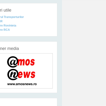
i utile
rul Transporturilor
NR
are Rovinieta
are RCA
ener media