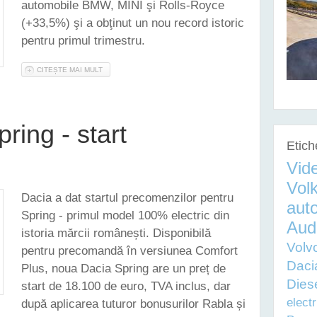
automobile BMW, MINI şi Rolls-Royce
(+33,5%) şi a obţinut un nou record istoric
pentru primul trimestru.
CITEȘTE MAI MULT
DESPRE BMW GROUP - PLUS DE 33.5% PENTRU VÂNZĂRILE 
ring - start
Etich
Vid
Vol
Dacia a dat startul precomenzilor pentru
auto
Spring - primul model 100% electric din
Aud
istoria mărcii românești. Disponibilă
Volv
pentru precomandă în versiunea Comfort
Daci
Plus, noua Dacia Spring are un preț de
Dies
start de 18.100 de euro, TVA inclus, dar
electr
după aplicarea tuturor bonusurilor Rabla și