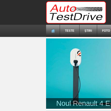
Mergi la conţinutul principal
TESTE
ŞTIRI
FOTO
Dacia a dezvăluit