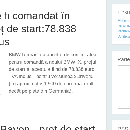
Linkur
fi comandat în
Ministe
ț de start:78.838
CNAD
Verific
Verific
lus
BMW România a anunțat disponibilitatea
Part
pentru comandă a noului BMW iX, prețul
de start al acestuia fiind de 78.838 euro,
TVA inclus - pentru versiunea xDrive40
(cu aproximativ 1.500 de euro mai mult
decât pe piața din Germania).
 FI COMANDAT ÎN ROMÂNIA - PREȚ DE START:78.838 EURO, TVA INCLUS
Bayon - preț de start
RSS