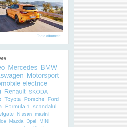
DE PE PRIMUL TRIMESTRU DIN 2021
Toate albumele...
ete
eo
Mercedes
BMW
kswagen
Motorsport
mobile electrice
i
Renault
SKODA
o
Toyota
Porsche
Ford
a
Formula 1
scandalul
elgate
Nissan
masini
ice
Mazda
Opel
MINI