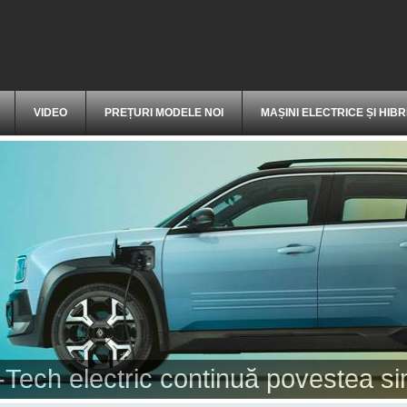
VIDEO
PREȚURI MODELE NOI
MAȘINI ELECTRICE ȘI HIBR
 noul Duster - ajuns acum la cea de