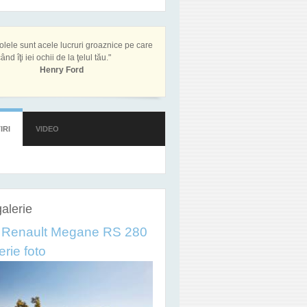
olele sunt acele lucruri groaznice pe care
ând îţi iei ochii de la ţelul tău."
Henry Ford
IRI
(TAB ACTIV)
VIDEO
alerie
 Renault Megane RS 280
erie foto