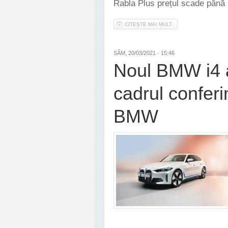
Rabla Plus prețul scade până 
CITEȘTE MAI MULT
DESPRE NOUA DACIA 
SÂM, 20/03/2021 - 15:46
Noul BMW i4 a
cadrul conferi
BMW