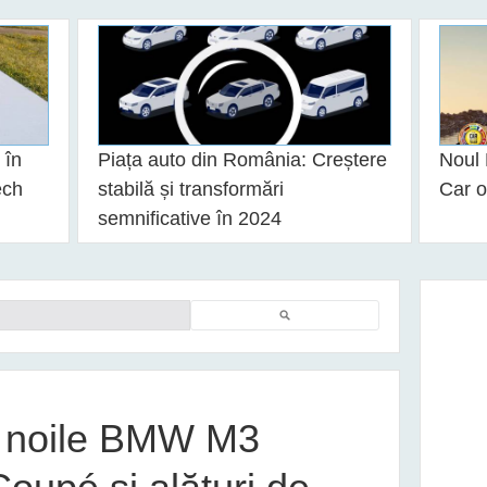
 în
Piața auto din România: Creștere
Noul 
ech
stabilă și transformări
Car o
semnificative în 2024
Căutare
a noile BMW M3