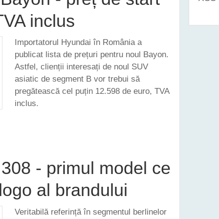
TVA inclus
Importatorul Hyundai în România a
publicat lista de prețuri pentru noul Bayon.
Astfel, clienții interesați de noul SUV
asiatic de segment B vor trebui să
pregătească cel puțin 12.598 de euro, TVA
inclus.
I BAYON - PREȚ DE START 12.600 EURO, TVA INCLUS
308 - primul model ce
logo al brandului
Veritabilă referință în segmentul berlinelor