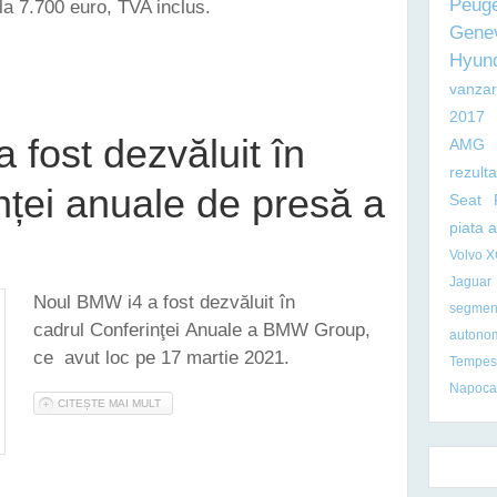
Peug
la 7.700 euro, TVA inclus.
Gene
SPRING - START PRECOMENZI!
Hyun
vanzar
2017
 fost dezvăluit în
AMG
rezult
nței anuale de presă a
Seat
piata 
Volvo 
Jaguar
Noul BMW i4 a fost dezvăluit în
segmen
cadrul Conferinţei Anuale a BMW Group,
autono
ce avut loc pe 17 martie 2021.
Tempest
Napoca
CITEȘTE MAI MULT
DESPRE NOUL BMW I4 A FOST DEZVĂLUIT ÎN CADRUL CONF