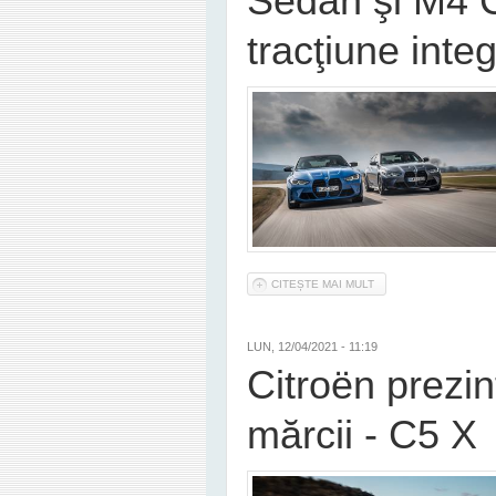
Sedan şi M4 C
tracţiune inte
CITEȘTE MAI MULT
DESPRE POȚI CONFIG
LUN, 12/04/2021 - 11:19
Citroën prezi
mărcii - C5 X