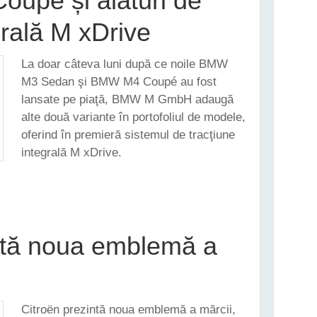
oupé și alături de
grală M xDrive
La doar câteva luni după ce noile BMW
M3 Sedan şi BMW M4 Coupé au fost
lansate pe piaţă, BMW M GmbH adaugă
alte două variante în portofoliul de modele,
oferind în premieră sistemul de tracţiune
integrală M xDrive.
URA NOILE BMW M3 SEDAN ŞI M4 COUPÉ ȘI ALĂTURI DE TRACŢIUNE INTEGRALĂ M XDRI
ntă noua emblemă a
Citroën prezintă noua emblemă a mărcii,