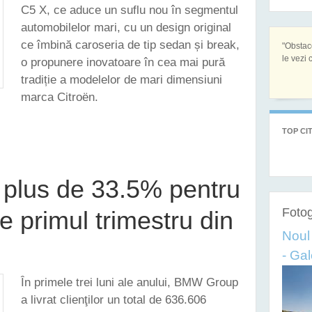
C5 X, ce aduce un suflu nou în segmentul
automobilelor mari, cu un design original
ce îmbină caroseria de tip sedan și break,
"Obstac
le vezi c
o propunere inovatoare în cea mai pură
tradiție a modelelor de mari dimensiuni
marca Citroën.
ZINTĂ NOUA EMBLEMĂ A MĂRCII - C5 X
TOP CIT
plus de 33.5% pentru
Fotog
e primul trimestru din
Noul
- Gal
În primele trei luni ale anului, BMW Group
a livrat clienţilor un total de 636.606