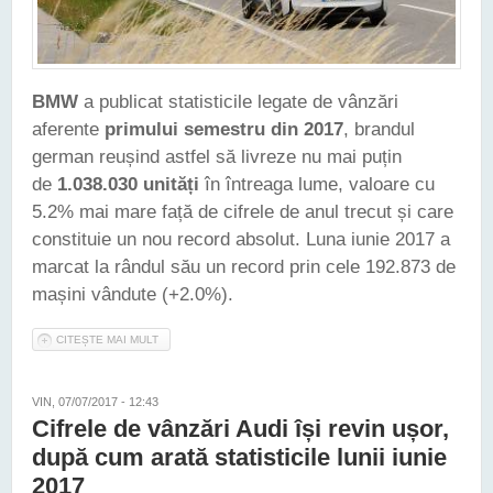
BMW
a publicat statisticile legate de vânzări
aferente
primului semestru din 2017
, brandul
german reușind astfel să livreze nu mai puțin
de
1.038.030 unități
în întreaga lume, valoare cu
5.2% mai mare față de cifrele de anul trecut și care
constituie un nou record absolut. Luna iunie 2017 a
marcat la rândul său un record prin cele 192.873 de
mașini vândute (+2.0%).
CITEȘTE MAI MULT
DESPRE BMW A VÂNDUT PESTE 1.000.000 DE AUTOMOBILE
ÎN PRIMUL SEMESTRU DIN 2017
VIN, 07/07/2017 - 12:43
Cifrele de vânzări Audi își revin ușor,
după cum arată statisticile lunii iunie
2017