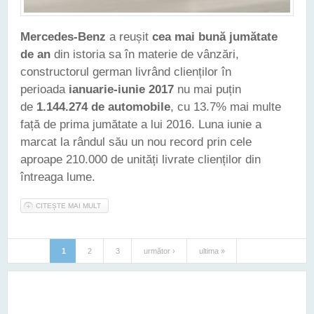
Mercedes-Benz
a reușit
cea mai bună jumătate
de an
din istoria sa în materie de vânzări,
constructorul german livrând clienților în
perioada
ianuarie-iunie 2017
nu mai puțin
de
1.144.274 de automobile
, cu 13.7% mai multe
față de prima jumătate a lui 2016. Luna iunie a
marcat la rândul său un nou record prin cele
aproape 210.000 de unități livrate clienților din
întreaga lume.
CITEȘTE MAI MULT
DESPRE MERCEDES-BENZ A REUȘIT CEL MAI BUN
SEMESTRU DIN ISTORIA SA, ÎN MATERIE DE VÂNZĂRI
1
2
3
următor ›
ultima »
Pagini