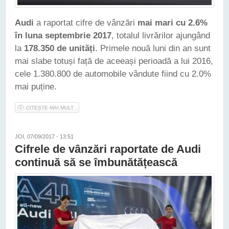
Audi
a raportat cifre de vânzări
mai mari cu 2.6%
în luna septembrie 2017
, totalul livrărilor ajungând
la
178.350 de unități
. Primele nouă luni din an sunt
mai slabe totuși față de aceeași perioadă a lui 2016,
cele 1.380.800 de automobile vândute fiind cu 2.0%
mai puține.
CITEȘTE MAI MULT
DESPRE VÂNZĂRILE AUDI AU CRESCUT UȘOR ÎN
SEPTEMBRIE, ÎNSĂ 2017 ESTE UN AN UȘOR MAI SLAB CA
2016
JOI, 07/09/2017 - 13:51
Cifrele de vânzări raportate de Audi
continuă să se îmbunătățească