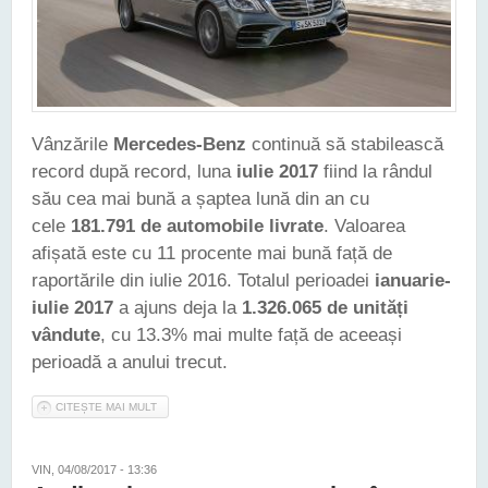
Vânzările
Mercedes-Benz
continuă să stabilească
record după record, luna
iulie 2017
fiind la rândul
său cea mai bună a șaptea lună din an cu
cele
181.791 de automobile livrate
. Valoarea
afișată este cu 11 procente mai bună față de
raportările din iulie 2016. Totalul perioadei
ianuarie-
iulie 2017
a ajuns deja la
1.326.065 de unități
vândute
, cu 13.3% mai multe față de aceeași
perioadă a anului trecut.
CITEȘTE MAI MULT
DESPRE MERCEDES-BENZ A VÂNDUT PESTE 1.300.000 DE
MAȘINI ÎN PRIMELE ȘAPTE LUNI ALE ANULUI 2017
VIN, 04/08/2017 - 13:36