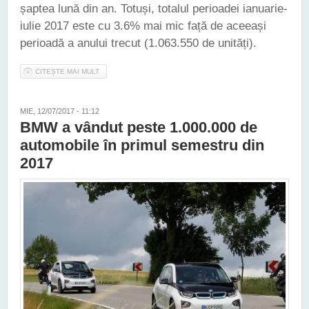
șaptea lună din an. Totuși, totalul perioadei ianuarie-
iulie 2017 este cu 3.6% mai mic față de aceeași
perioadă a anului trecut (1.063.550 de unități).
CITEȘTE MAI MULT
DESPRE AUDI REVINE UȘOR UȘOR PE PLUS ÎN STATISTICILE
LEGATE DE VÂNZĂRI
MIE, 12/07/2017 - 11:12
BMW a vândut peste 1.000.000 de
automobile în primul semestru din
2017