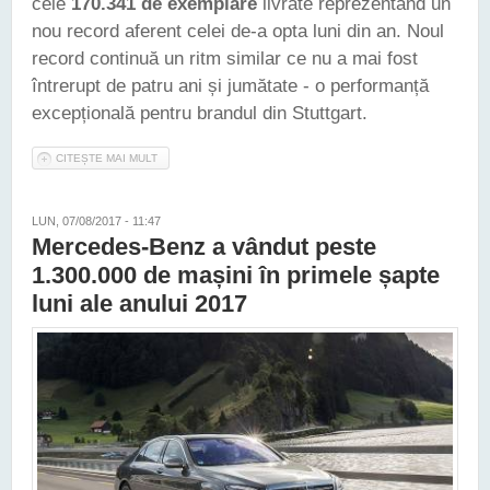
cele
170.341 de exemplare
livrate reprezentând un
nou record aferent celei de-a opta luni din an. Noul
record continuă un ritm similar ce nu a mai fost
întrerupt de patru ani și jumătate - o performanță
excepțională pentru brandul din Stuttgart.
CITEȘTE MAI MULT
DESPRE LUNA AUGUST A APROPIAT MERCEDES-BENZ DE
PRAGUL DE 1.500.000 DE MAȘINI VÂNDUTE ÎN 2017
LUN, 07/08/2017 - 11:47
Mercedes-Benz a vândut peste
1.300.000 de mașini în primele șapte
luni ale anului 2017