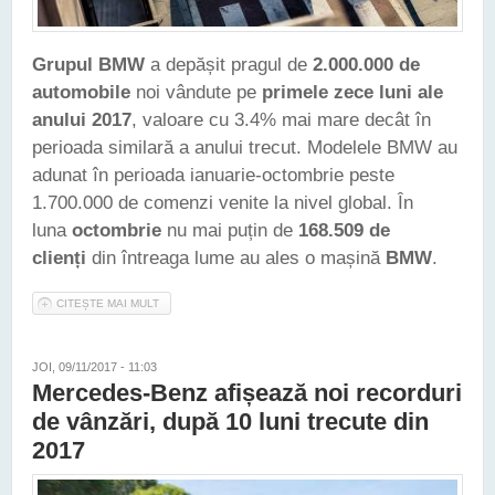
Grupul BMW
a depășit pragul de
2.000.000 de
automobile
noi vândute pe
primele zece luni ale
anului 2017
, valoare cu 3.4% mai mare decât în
perioada similară a anului trecut. Modelele BMW au
adunat în perioada ianuarie-octombrie peste
1.700.000 de comenzi venite la nivel global. În
luna
octombrie
nu mai puțin de
168.509 de
clienți
din întreaga lume au ales o mașină
BMW
.
CITEȘTE MAI MULT
DESPRE GRUPUL BMW A VÂNDUT PESTE 2.000.000 DE
MAȘINI ÎN PRIMELE ZECE LUNI ALE LUI 2017
JOI, 09/11/2017 - 11:03
Mercedes-Benz afișează noi recorduri
de vânzări, după 10 luni trecute din
2017