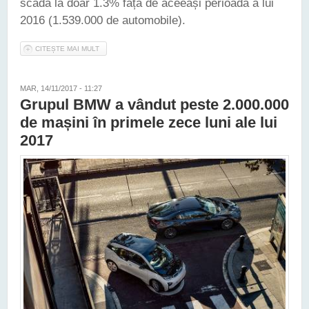
scadă la doar 1.3% față de aceeași perioadă a lui
2016 (1.539.000 de automobile).
CITEȘTE MAI MULT
DESPRE AUDI TRAGE TARE SĂ EGALEZE CIFRELE DE
VÂNZĂRI DE ANUL TRECUT, CU UN PLUS DE PESTE 5% ÎN
OCTOMBRIE
MAR, 14/11/2017 - 11:27
Grupul BMW a vândut peste 2.000.000
de mașini în primele zece luni ale lui
2017