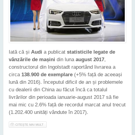
Iată că și
Audi
a publicat
statisticile legate de
vânzările de mașini
din luna
august 2017
,
constructorul din Ingolstadt raportând livrarea a
circa
138.900 de exemplare
(+5% față de aceeași
lună din 2016). Începutul dificil de an și problemele
cu dealerii din China au făcut încă ca totalul
livrărilor din perioada ianuarie-august 2017 să fie
mai mic cu 2.6% față de recordul marcat anul trecut
(1.202.400 unități vândute în 2017).
CITEȘTE MAI MULT
DESPRE CIFRELE DE VÂNZĂRI RAPORTATE DE AUDI
CONTINUĂ SĂ SE ÎMBUNĂTĂȚEASCĂ