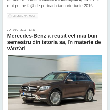
mai puține față de perioada ianuarie-iunie 2016.
CITEȘTE MAI MULT
DESPRE CIFRELE DE VÂNZĂRI AUDI ÎȘI REVIN UȘOR, DUPĂ
CUM ARATĂ STATISTICILE LUNII IUNIE 2017
JOI, 06/07/2017 - 13:31
Mercedes-Benz a reușit cel mai bun
semestru din istoria sa, în materie de
vânzări