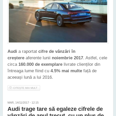
Audi
a raportat
cifre de vânzări în
creștere
aferente lunii
noiembrie 2017
. Astfel, cele
circa
160.000 de exemplare
livrate clienților din
întreaga lume fiind cu
4.5% mai multe
față de
aceeași lună a lui 2016.
CITEȘTE MAI MULT
DESPRE AUDI A RAPORTAT VÂNZĂRI ÎN CREȘTERE
AFERENTE LUNII NOIEMBRIE 2017
MAR, 14/11/2017 - 12:15
Audi trage tare să egaleze cifrele de
vânzări de anul trecut, cu un plus de