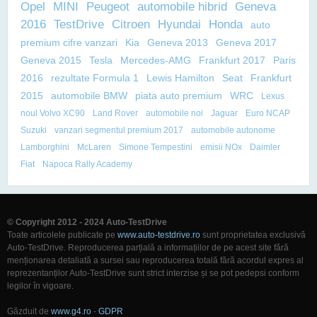
Opel
MINI
Peugeot
automobile hibrid
Geneva
2016
TestDrive
Citroen
Hyundai
Honda
auto
premium cifre vanzari
Kia
Geneva 2013
Geneva 2017
Geneva 2015
Tesla
Mercedes-AMG
Frankfurt 2017
Paris
2016
rezultate Formula 1
Lewis Hamilton
Seat
Frankfurt
2015
automobile BMW
piata auto premium
WRC
Lexus
noul Volvo XC90
Land Rover
automobile noi
Jaguar
Euro NCAP
Suzuki
vanzari segmentul premium 2017
automobile autonome
Lamborghini
McLaren
Simone Tempestini
emisii NOx
Daimler
Fiat
Napoca Rally Academy
© Copyright 2012 - 2024 Auto-TestDrive
Toate articolele publicate pe
www.auto-testdrive.ro
sunt proprietatea exclusivă
Auto-TestDrive. Reproducerea parțială a informațiilor de pe acest site fără
menționarea detaliată a sursei sau reproducerea totală fără acordul expres al
reprezentanților Auto-TestDrive sunt strict interzise și se pot pedepsi conform
legilor în vigoare.
Găzduit de
www.g4.ro
-
GDPR