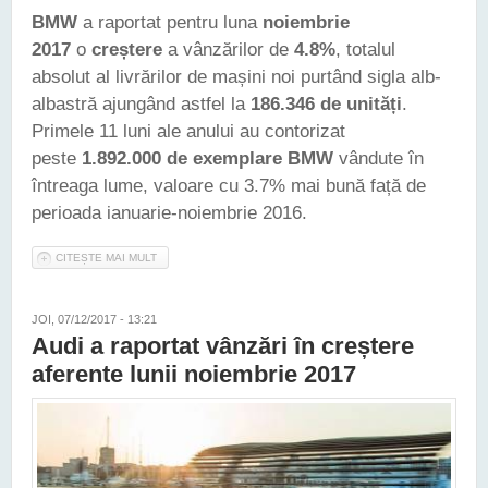
BMW
a raportat pentru luna
noiembrie
2017
o
creștere
a vânzărilor de
4.8%
, totalul
absolut al livrărilor de mașini noi purtând sigla alb-
albastră ajungând astfel la
186.346 de unități
.
Primele 11 luni ale anului au contorizat
peste
1.892.000 de exemplare BMW
vândute în
întreaga lume, valoare cu 3.7% mai bună față de
perioada ianuarie-noiembrie 2016.
CITEȘTE MAI MULT
DESPRE BMW VINDE FOARTE BINE ȘI LA SFÂRȘIT DE AN,
DAR NU SE APROPIE DE MERCEDES-BENZ LA ACEST
CAPITOL
JOI, 07/12/2017 - 13:21
Audi a raportat vânzări în creștere
aferente lunii noiembrie 2017