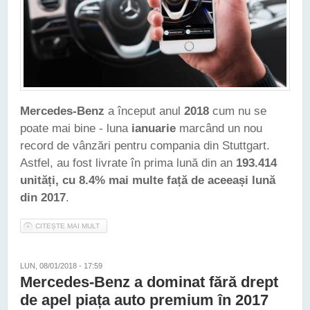
Mercedes-Benz
a început anul
2018
cum nu se
poate mai bine - luna
ianuarie
marcând un nou
record de vânzări pentru compania din Stuttgart.
Astfel, au fost livrate în prima lună din an
193.414
unități, cu 8.4% mai multe față de aceeași lună
din 2017
.
CITEȘTE MAI MULT
DESPRE MERCEDES-BENZ A ÎNCEPUT ANUL 2018 CU UN NOU
RECORD DE VÂNZĂRI
LUN, 08/01/2018 - 17:59
Mercedes-Benz a dominat fără drept
de apel piața auto premium în 2017