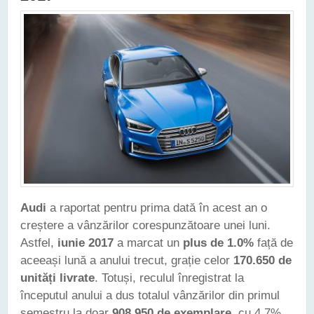
Audi
a raportat pentru prima dată în acest an o
creștere a vânzărilor corespunzătoare unei luni.
Astfel,
iunie 2017
a marcat un
plus de 1.0%
față de
aceeași lună a anului trecut, grație celor
170.650 de
unități livrate
. Totuși, reculul înregistrat la
începutul anului a dus totalul vânzărilor din primul
semestru la doar
908.950 de exemplare
, cu 4.7%