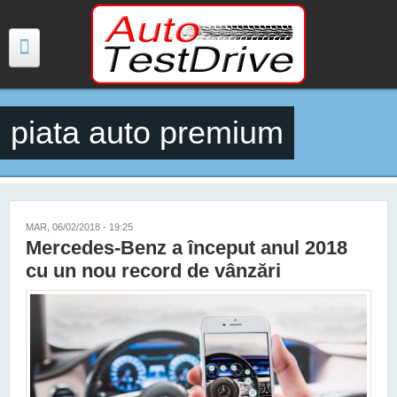
Mergi la conţinutul principal
piata auto premium
TESTE
ŞTIRI
FOTO
MAR, 06/02/2018 - 19:25
Mercedes-Benz a început anul 2018
VIDEO
cu un nou record de vânzări
PREȚURI MODELE NOI
MAȘINI ELECTRICE ȘI HIBRID
CONTACT