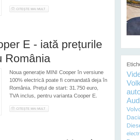
CITEȘTE MAI MULT
DESPRE NOUL PEUGEOT E-308 - 44.000 DE EURO PREȚ DE 
er E - iată prețurile
ru România
Etich
Noua generație MINI Cooper în versiune
Vid
100% electrică poate fi comandată deja în
Vol
România. Prețul de start: 31.750 euro,
auto
TVA inclus, pentru varianta Cooper E.
Aud
Volv
CITEȘTE MAI MULT
DESPRE NOUL MINI COOPER E - IATĂ PREȚURILE DE START
Daci
Dies
electr