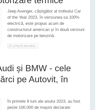
torizare termice
Jeep Avenger, câștigător al trofeului Car
of the Year 2023, în versiunea sa 100%
electrică, este propus acum de
constructorul american și în două versiuni
de motorizare pe benzină.
CITEȘTE MAI MULT
DESPRE NOUL JEEP AVENGER ESTE OFERIT ȘI ÎN VERSIUN
udi și BMW - cele
rci pe Autovit, în
În primele 9 luni ale anului 2023, au fost
peste 100.000 de mașini declarate