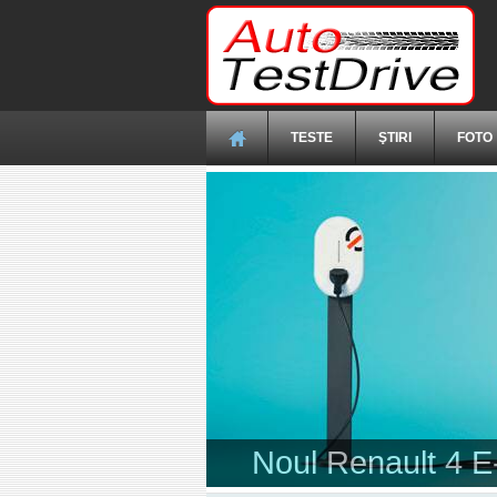
Mergi la conţinutul principal
TESTE
ŞTIRI
FOTO
Dacia a dezvăluit