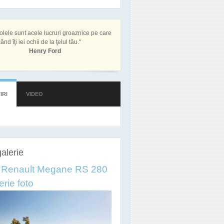
olele sunt acele lucruri groaznice pe care
ând îţi iei ochii de la ţelul tău."
Henry Ford
IRI
(TAB ACTIV)
VIDEO
alerie
 Renault Megane RS 280
erie foto