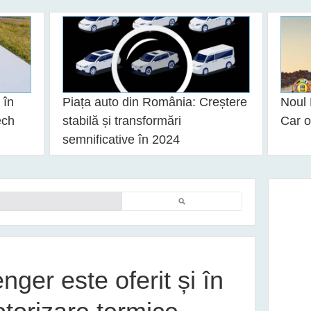
 în
Piața auto din România: Creștere
Noul 
ech
stabilă și transformări
Car o
semnificative în 2024
Căutare
ger este oferit și în