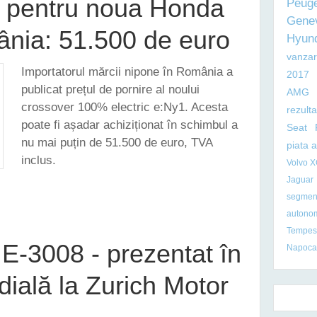
rt pentru noua Honda
Peug
Gene
nia: 51.500 de euro
Hyun
vanzar
Importatorul mărcii nipone în România a
2017
publicat prețul de pornire al noului
AMG
crossover 100% electric e:Ny1. Acesta
rezult
poate fi așadar achiziționat în schimbul a
Seat
nu mai puțin de 51.500 de euro, TVA
piata 
inclus.
Volvo 
Jaguar
TART PENTRU NOUA HONDA E:NY1 ÎN ROMÂNIA: 51.500 DE EURO
segmen
autono
Tempest
E-3008 - prezentat în
Napoca
ială la Zurich Motor