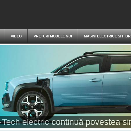
VIDEO
PREȚURI MODELE NOI
MAȘINI ELECTRICE ȘI HIBR
 noul Duster - ajuns acum la cea de