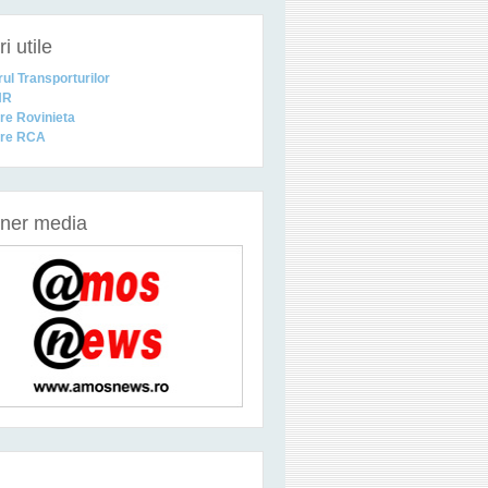
i utile
rul Transporturilor
NR
are Rovinieta
are RCA
 MONDIALĂ LA ZURICH MOTOR SHOW
ener media