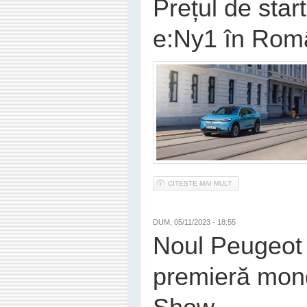
Prețul de sta
e:Ny1 în Româ
CITEȘTE MAI MULT
DESPRE PREȚUL DE S
DUM, 05/11/2023 - 18:55
Noul Peugeot 
premieră mond