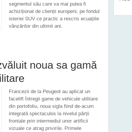
segmentul său care va mai putea fi
achiziționat de clienții europeni, pe fondul
isteriei SUV ce practic a rescris ecuațiile
vânzărilor din ultimii ani.
SUPERB - UN REFRESH STILISTIC ȘI O MULTITUDINE DE TEHNOLOGII NOI
zvăluit noua sa gamă
litare
Francezii de la Peugeot au aplicat un
facelift întregii game de vehicule utilitare
din portofoliu, noua sigla fiind de-acum
integrată spectaculos la nivelul părții
frontale prin intermediul unor artificii
vizuale ce atrag privirile. Primele