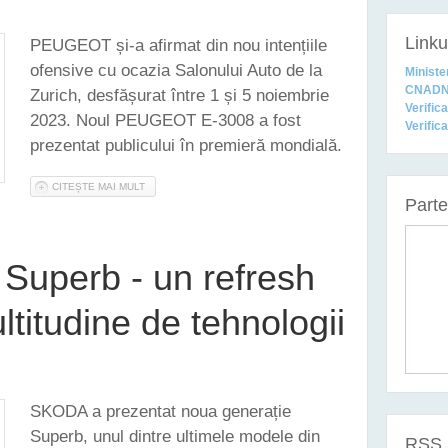
Linkur
PEUGEOT și-a afirmat din nou intențiile
ofensive cu ocazia Salonului Auto de la
Ministe
CNAD
Zurich, desfășurat între 1 și 5 noiembrie
Verific
2023. Noul PEUGEOT E-3008 a fost
Verific
prezentat publicului în premieră mondială.
CITEȘTE MAI MULT
DESPRE NOUL PEUGEOT E-3008 - PREZENTAT ÎN PREMIERĂ
Part
uperb - un refresh
multitudine de tehnologii
SKODA a prezentat noua generație
Superb, unul dintre ultimele modele din
RSS