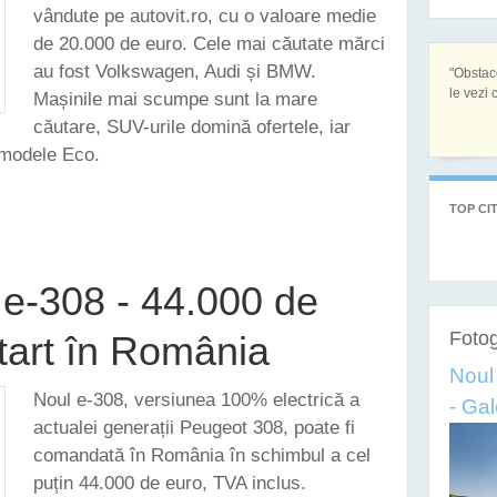
vândute pe autovit.ro, cu o valoare medie
de 20.000 de euro. Cele mai căutate mărci
au fost Volkswagen, Audi și BMW.
"Obstac
le vezi c
Mașinile mai scumpe sunt la mare
căutare, SUV-urile domină ofertele, iar
 modele Eco.
AUDI ȘI BMW - CELE MAI CĂUTATE MĂRCI PE AUTOVIT, ÎN 2023
TOP CIT
e-308 - 44.000 de
Fotog
start în România
Noul
Noul e-308, versiunea 100% electrică a
- Gal
actualei generații Peugeot 308, poate fi
comandată în România în schimbul a cel
puțin 44.000 de euro, TVA inclus.