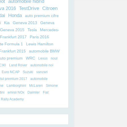
eot
automobile hibrid
va 2016
TestDrive
Citroen
dai
Honda
auto premium cifre
i
Kia
Geneva 2013
Geneva
Geneva 2015
Tesla
Mercedes-
Frankfurt 2017
Paris 2016
ate Formula 1
Lewis Hamilton
Frankfurt 2015
automobile BMW
auto premium
WRC
Lexus
noul
XC90
Land Rover
automobile noi
Euro NCAP
Suzuki
vanzari
tul premium 2017
automobile
me
Lamborghini
McLaren
Simone
ini
emisii NOx
Daimler
Fiat
 Rally Academy