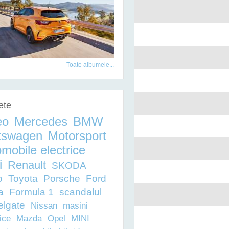
START ÎN ROMÂNIA
Toate albumele...
ete
eo
Mercedes
BMW
kswagen
Motorsport
mobile electrice
i
Renault
SKODA
o
Toyota
Porsche
Ford
 PENTRU ROMÂNIA
a
Formula 1
scandalul
elgate
Nissan
masini
ice
Mazda
Opel
MINI