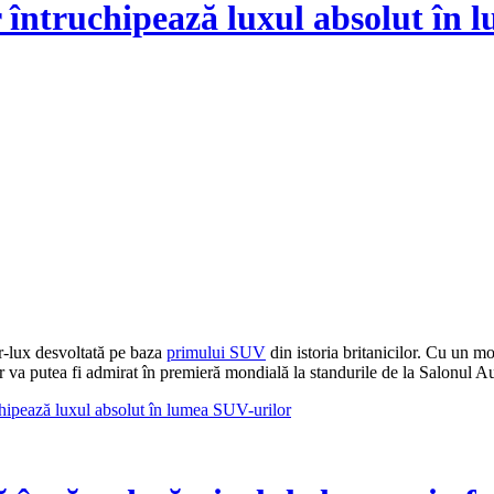
 întruchipează luxul absolut în 
r-lux desvoltată pe baza
primului SUV
din istoria britanicilor. Cu un m
 va putea fi admirat în premieră mondială la standurile de la Salonul A
hipează luxul absolut în lumea SUV-urilor