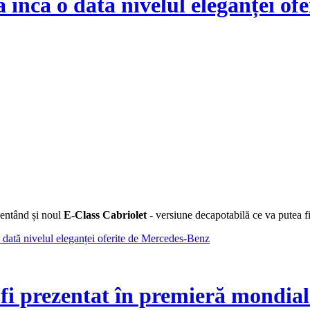
 încă o dată nivelul eleganței of
entând și noul
E-Class Cabriolet
- versiune decapotabilă ce va putea f
 dată nivelul eleganței oferite de Mercedes-Benz
 fi prezentat în premieră mondia