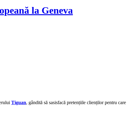
ropeană la Geneva
erului
Tiguan
, gândită să sasisfacă pretențiile clienților pentru care