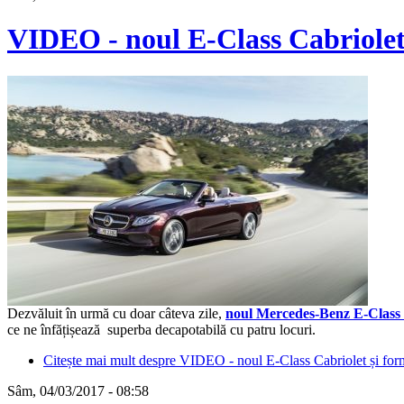
VIDEO - noul E-Class Cabriolet 
Dezvăluit în urmă cu doar câteva zile,
noul Mercedes-Benz E-Class 
ce ne înfățișează superba decapotabilă cu patru locuri.
Citește mai mult
despre VIDEO - noul E-Class Cabriolet și for
Sâm, 04/03/2017 - 08:58