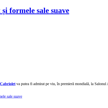
și formele sale suave
Cabriolet
va putea fi admirat pe viu, în premieră mondială, la Salonul 
mele sale suave