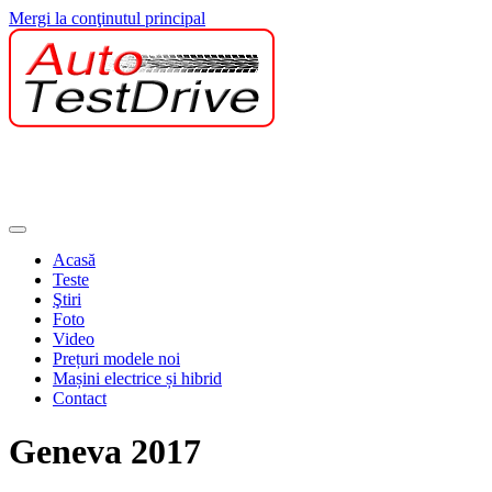
Mergi la conţinutul principal
Acasă
Teste
Ştiri
Foto
Video
Prețuri modele noi
Mașini electrice și hibrid
Contact
Geneva 2017