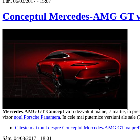
Lun, 06/03/2017 - 15:07
Conceptul Mercedes-AMG GT va 
Mercedes-AMG GT Concept
va fi dezvăluit mâine, 7 martie, în pr
vizor
noul Porsche Panamera
, în cele mai puternice versiuni ale sale 
Citește mai mult
despre Conceptul Mercedes-AMG GT va prefigu
Sâm, 04/03/2017 - 18:01